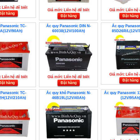
 Liên hệ để biết
Giá mới: Liên hệ để biết
Giá mới: Liên hệ 
Đặt hàng
Đặt hàng
Đặt hàng
 Panasonic TC-
Ắc quy Panasonic DIN N-
Ắc quy Panason
A(12V/90Ah)
60038(12V/100Ah)
85D26R/L(12V/
Giá mới: Liên hệ 
 Liên hệ để biết
Giá mới: Liên hệ để biết
Đặt hàng
Đặt hàng
Đặt hàng
 Panasonic TC-
Ắc quy khô Panasonic N-
Ắc quy Panasonic 
2H(12V/210Ah)
46B19L(12V/40Ah)
(12V/95Ah