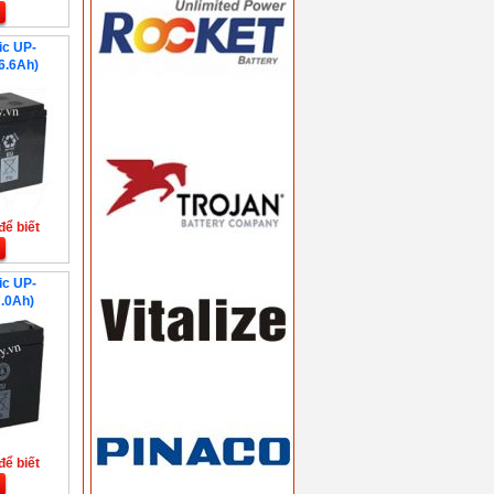
ic UP-
6.6Ah)
để biết
ic UP-
.0Ah)
để biết