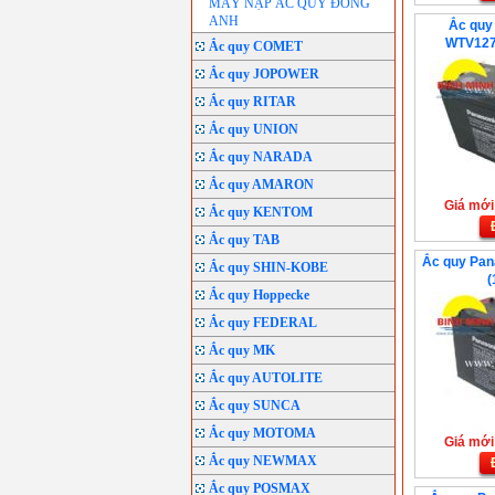
MÁY NẠP ẮC QUY ĐÔNG
ANH
Ắc quy
WTV127
Ắc quy COMET
Ắc quy JOPOWER
Ắc quy RITAR
Ắc quy UNION
Ắc quy NARADA
Ắc quy AMARON
Giá mới:
Ắc quy KENTOM
Ắc quy TAB
Ắc quy Pa
Ắc quy SHIN-KOBE
(
Ắc quy Hoppecke
Ắc quy FEDERAL
Ắc quy MK
Ắc quy AUTOLITE
Ắc quy SUNCA
Ắc quy MOTOMA
Giá mới:
Ắc quy NEWMAX
Ắc quy POSMAX