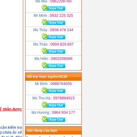
Ms Mùi
: 0962208760
Mr Minh
: 0932 225 325
Ms Thủy
: 0936 476 144
Ms Thảo
: 0904 829 667
Ms Hiền
: 0903208068
Hỗ trợ trực tuyến HCM
Mr Bình
: 0988764055
Ms Thu Hà
: 0978884915
để nhận được
Ms Hương
: 0964 934 177
 cần kiểm tra
Giỏ hàng của bạn
ng chứa ắc sẽ