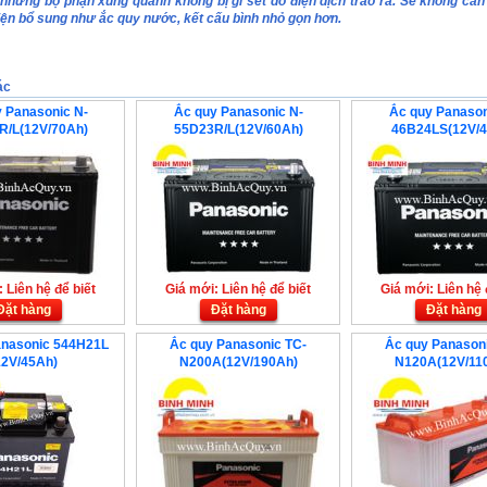
những bộ phận xung quanh không bị gỉ sét do điện dịch trào ra. Sẽ không cần 
iện bổ sung như ắc quy nước, kết cấu bình nhỏ gọn hơn.
ác
 Panasonic N-
Ắc quy Panasonic N-
Ắc quy Panason
R/L(12V/70Ah)
55D23R/L(12V/60Ah)
46B24LS(12V/4
 Liên hệ để biết
Giá mới: Liên hệ để biết
Giá mới: Liên hệ 
Đặt hàng
Đặt hàng
Đặt hàng
anasonic 544H21L
Ắc quy Panasonic TC-
Ắc quy Panason
12V/45Ah)
N200A(12V/190Ah)
N120A(12V/11