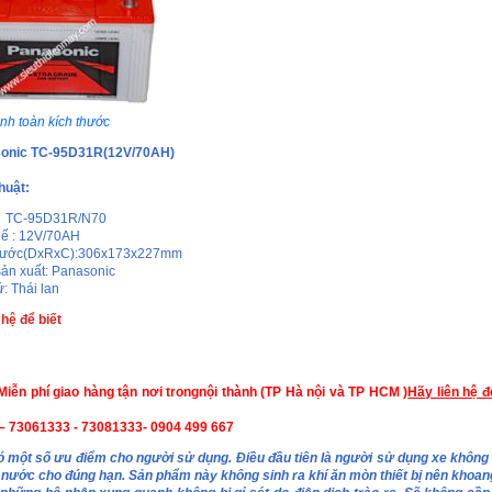
nh toàn kích thước
sonic TC-95D31R(12V/70AH)
huật:
: TC-95D31R/N70
hế : 12V/70AH
thước(DxRxC):306x173x227mm
ản xuất: Panasonic
: Thái lan
 hệ để biết
iễn phí giao hàng tận nơi trong
nội thành (TP Hà nội và TP HCM )
Hãy liên hệ 
– 73061333 - 73081333- 0904 499 667
 một số ưu điểm cho người sử dụng. Điều đầu tiên là người sử dụng xe không
nước cho đúng hạn. Sản phẩm này không sinh ra khí ăn mòn thiết bị nên khoa