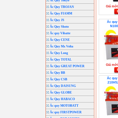
Ắc Quy Tokyo
Giá mới:
Ắc Quy TROJAN
Ắc Quy FIAMM
Ắc Quy JS
Ắc quy
N100
Ắc Quy Shoto
Ắc quy Vibatte
Ắc Quy CENE
Ắc Quy Mx Volta
Ắc Quy Long
Ắc Quy TOTAL
Giá mới:
Ắc Quy GREAT POWER
Ắc Quy BB
Ắc quy
Ắc Quy CSB
210H5
Ắc Quy DAISUNG
Ắc Quy GLOBE
Ắc Quy HABACO
Ắc quy MOTOBATT
Ắc quy FIRSTPOWER