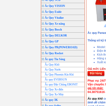
Ắc Quy SCB
Ắc Quy VISION
Ắc Quy Exide
Ắc Quy Vitalize
Ắc Quy Xe nâng
Ả
Ắc Quy Bosch
Ắc quy Pana
Ắc Quy DELKOR
Thông số kỹ t
Ắc Quy GP
Model
Ắc Quy PR(POWEROAD)
Điện t
Ắc Quy Rocket
Kích 
Hãng s
Ắc quy Tia Sáng
Xuất xứ
Ắc Quy Khô
Giá mới: Liên
Ác Quy Nước
Đặt hàng
Ắc Quy Phoenix Kín Khí
Ắc quy EVERSUN
Phục vụ: 24/7
Ắc quy Đặc Chủng EBONIT
Vận chuyển: M
giá tốt nhất:
Ắc Quy Xe điện
04.38751616 
Ắc Quy Xe Máy
Ắc quy khô
có
Ắc quy 3K
bình để châm 
Ắc quy Solite