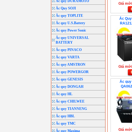
Ắc quy DURAMOTO
Giá mới:
Ắc Quy SOJI
Ắc quy TOPLITE
Ắc Quy
Ắc quy U.S.Battery
RA121
Ắc quy Power Sonic
Ắc quy UNIVERSAL
BATTERY
Ắc quy PINACO
Ắc quy VARTA
Ắc quy AMSTRON
Giá mới:
Ắc quy POWERGOR
Ắc quy GENESIS
Ắc quy
QA062
Ắc quy DONGAH
Ắc quy HL
Ắc quy CHILWEE
Ắc quy TIANNENG
Ắc quy HBL
Ắc quy TMC
Giá mới:
Ắc quy Maxima