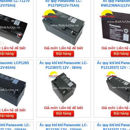
nasonic LC-T1270
Ắc quy Panasonic LC-
Ắc quy Panason
12V/70Ah)
P1275P(12V-75Ah)
RW1236NA1(12V-
 Liên hệ để biết
Giá mới: Liên hệ để biết
Giá mới: Liên hệ 
Đặt hàng
Đặt hàng
Đặt hàng
anasonic LCP1265
Ắc quy khí khí Panasonic LC-
Ắc quy khí khí Pana
12V-65Ah)
P1238ST( 12V - 38Ah)
P12120ST( 12V -
Giá mới: Liên hệ để biết
Giá mới: Liên hệ 
 Liên hệ để biết
Đặt hàng
Đặt hàng
Đặt hàng
 khí Panasonic LC-
Ắc quy khí khí Panasonic LC-
Ắc quy khí khí Pana
T( 12V - 150Ah)
P12220( 12V - 220Ah)
P1242ST( 12V - 