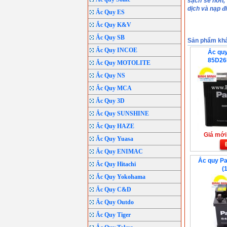
sạch sẽ hơn, 
dịch và nạp đ
Ắc Quy ES
Ắc Quy K&V
Ắc Quy SB
Sản phẩm kh
Ắc Quy INCOE
Ắc quy
85D26
Ắc Quy MOTOLITE
Ắc Quy NS
Ắc Quy MCA
Ắc Quy 3D
Ắc Quy SUNSHINE
Ắc Quy HAZE
Giá mới:
Ắc Quy Yuasa
Ắc Quy ENIMAC
Ắc quy P
Ắc Quy Hitachi
(
Ắc Quy Yokohama
Ắc Quy C&D
Ắc Quy Outdo
Ắc Quy Tiger