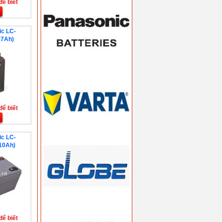
để biết
ic LC-
7Ah)
để biết
ic LC-
10Ah)
để biết