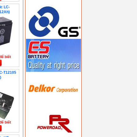
ic LC-
12Ah)
để biết
LC-T12105
)
để biết