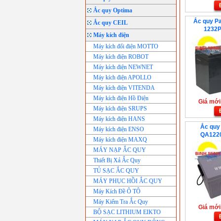
Ắc quy Optima
Ắc quy P
Ắc quy CEIL
1232P
Máy kích điện
Máy kích đổi điện MOTTO
Máy kích điện ROBOT
Máy kích điện NEWNET
Máy kích điện APOLLO
Máy kích điện VITENDA
Máy kích điện Hồ Điện
Giá mới:
Máy kích điện SRUPS
Máy kích điện HANS
Ắc quy
Máy kích điện ENSO
QA1220
Máy kích điện MAXQ
MÁY NẠP ẮC QUY
Thiết Bị Xả Ắc Quy
TỦ SẠC ẮC QUY
MÁY PHỤC HỒI ẮC QUY
Máy Kích Đề Ô TÔ
Máy Kiểm Tra Ắc Quy
Giá mới:
BỘ SẠC LITHIUM EIKTO