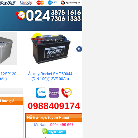
12SP120
Ắc quy Rocket SMF 60044
Ắc quy nước Đồng nai
Ắc 
h)
(DIN 100)(12V/100Ah)
75D31 (12V/75Ah)
M
 báo giá
0988409174
Hỗ trợ trực tuyến Hanoi
Mr Nam
: 0904 499 667