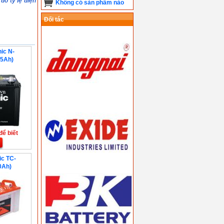
đo tỷ lệ điện
Không có sản phẩm nào
Đối tác
ic N-
5Ah)
để biết
ic TC-
0Ah)