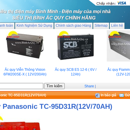
iêu thị điện máy Bình Minh - Điện máy của mọi nhà
SIÊU THỊ BÌNH ẮC QUY CHÍNH HÃNG
anh toán
Kinh Nghiệm Sử Dụng
Chính sách giao Hàng
Sitemap
Liên hệ
Ắc quy Viễn Thông Vision
Ắc quy SCB ES 12-6 ( 6V /
Ắc quy Fiamm 
6FM200SE-X ( 12V/200Ah)
12Ah)
(12V-120A
Share
|
sonic TC-95D31R(12V/70AH)
In báo giá
Gửi
 Panasonic TC-95D31R(12V/70AH)