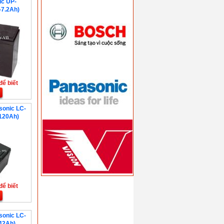
ic UP-
7.2Ah)
để biết
sonic LC-
 120Ah)
để biết
sonic LC-
42Ah)