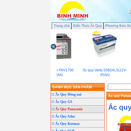
S
Trang chủ
Kiến Thức Ắc Quy
Phương thức th
Ắc quy Sprinter P6V1700
Ắc quy Varta 55B24LS(12V-
(6V/122Ah)
45Ah)
DANH MỤC SẢN PHẨM
Ắc Quy Đồng nai
Ắc quy Pana
Ắc Quy GS
Ắc quy
Ắc Quy Panasonic
Ắc Quy Atlas
Ắc Quy Kormax