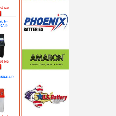
để biết
ic N-
70Ah)
để biết
115D31L/R
)