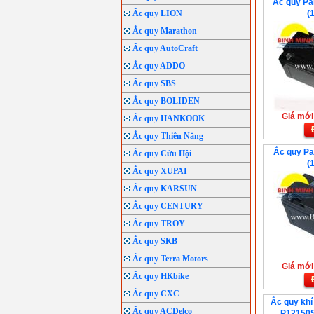
Ắc quy Pa
Ắc quy LION
(
Ắc quy Marathon
Ắc quy AutoCraft
Ắc quy ADDO
Ắc quy SBS
Ắc quy BOLIDEN
Giá mới:
Ắc quy HANKOOK
Ắc quy Thiên Năng
Ắc quy P
Ắc quy Cửu Hội
(
Ắc quy XUPAI
Ắc quy KARSUN
Ắc quy CENTURY
Ắc quy TROY
Ắc quy SKB
Ắc quy Terra Motors
Giá mới:
Ắc quy HKbike
Ắc quy CXC
Ắc quy khí
Ắc quy ACDelco
P12150S