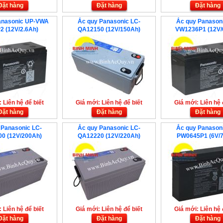
Đặt hàng
Đặt hàng
Đặt hàng
anasonic UP-VWA
Ắc quy Panasonic LC-
Ắc quy Panason
2 (12V/2.6Ah)
QA12150 (12V/150Ah)
VW1236P1 (12V/
 Liên hệ để biết
Giá mới: Liên hệ để biết
Giá mới: Liên hệ 
Đặt hàng
Đặt hàng
Đặt hàng
 Panasonic LC-
Ắc quy Panasonic LC-
Ắc quy Panason
0 (12V/200Ah)
QA12220 (12V/220Ah)
PW0645P1 (6V/7
 Liên hệ để biết
Giá mới: Liên hệ để biết
Giá mới: Liên hệ 
Đặt hàng
Đặt hàng
Đặt hàng