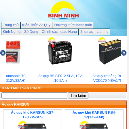
Trang chủ
Kiến Thức Ắc Quy
Phương thức thanh toán
Kinh Nghiệm Sử Dụng
Chính sách giao Hàng
Sitemap
Liên hệ
uy Panasonic TC-
Ắc quy BS BTX12 SLA( 12V
Ắc quy xe nâng Rocket
20R(12V/32AH)
/10.5Ah)
VCD170 (48V/170Ah)
DANH MỤC SẢN PHẨM
Ắc quy KARSUN
Ắc quy khô KARSUN KS7-
Ắc quy khô KARSUN KS4-
12(12V-7Ah)
12(12V-4Ah)