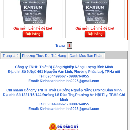
Giá mới: Liên hệ để biết
Giá mới: Liên hệ để biết
Đặt hàng
Đặt hàng
Trang
1
Trang chủ
Phương Thức Đổi Trả Hàng
Danh Mục Sản Phẩm
Chính sách bảo mật thông tin
Liên hệ
Công ty TNHH Thiết Bị Công Nghiệp Năng Lượng Bình Minh
Địa chỉ: Số 9,Ngõ 461 Nguyễn Văn Linh, Phường Phúc Lơị, TP.Hà nội
Tel: 0904499667 - 0988764055
Email:
Kinhdoanbinhminh2025@gmail.com
============================
Chi nhánh
Công ty TNHH Thiết Bị Công Nghiệp Năng Lượng Bình Minh
Địa chỉ: Số 1331/15/144 Đường Lê Đức Thọ,Phường An Hội Tây, TP.Hồ Chí
Minh
Tel: 0904499667 - 0988764055
Email: Kinhdoanbinhminh2025@gmail.com