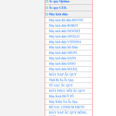
Ắc quy Optima
Ắc quy CEIL
Máy kích điện
Máy kích đổi điện MOTTO
Máy kích điện ROBOT
Máy kích điện NEWNET
Máy kích điện APOLLO
Máy kích điện VITENDA
Máy kích điện Hồ Điện
Máy kích điện SRUPS
Máy kích điện HANS
Máy kích điện ENSO
Máy kích điện MAXQ
MÁY NẠP ẮC QUY
Thiết Bị Xả Ắc Quy
TỦ SẠC ẮC QUY
MÁY PHỤC HỒI ẮC QUY
Máy Kích Đề Ô TÔ
Máy Kiểm Tra Ắc Quy
BỘ SẠC LITHIUM EIKTO
MÁY NẠP ẮC QUY ĐÔNG