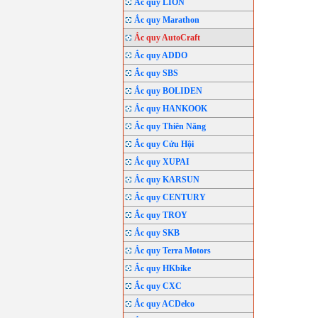
Ắc quy LION
Ắc quy Marathon
Ắc quy AutoCraft
Ắc quy ADDO
Ắc quy SBS
Ắc quy BOLIDEN
Ắc quy HANKOOK
Ắc quy Thiên Năng
Ắc quy Cửu Hội
Ắc quy XUPAI
Ắc quy KARSUN
Ắc quy CENTURY
Ắc quy TROY
Ắc quy SKB
Ắc quy Terra Motors
Ắc quy HKbike
Ắc quy CXC
Ắc quy ACDelco