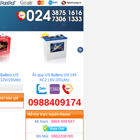
attery US
Ắc quy US Battery US 145
Ắc quy Sebang AGM L6
Ắ
2V/155Ah)
XC2 ( 6V /251Ah)
(DIN)(12V/105Ah)
ửi báo giá
0988409174
Hỗ trợ trực tuyến Hanoi
Mr Nam
: 0904 499 667
Ms Mùi
: 0962208760