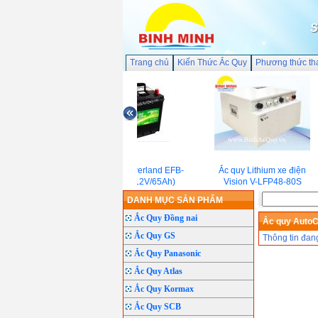
S
Trang chủ
Kiến Thức Ắc Quy
Phương thức th
Ắc quy Powerland EFB-
Ắc quy Lithium xe điện
ECQ85( 12V/65Ah)
Vision V-LFP48-80S
DANH MỤC SẢN PHẨM
Ắc Quy Đồng nai
Ắc quy AutoC
Ắc Quy GS
Thông tin đan
Ắc Quy Panasonic
Ắc Quy Atlas
Ắc Quy Kormax
Ắc Quy SCB