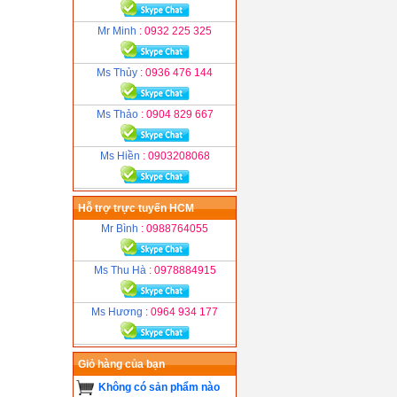
Mr Minh
: 0932 225 325
Ms Thủy
: 0936 476 144
Ms Thảo
: 0904 829 667
Ms Hiền
: 0903208068
Hỗ trợ trực tuyến HCM
Mr Bình
: 0988764055
Ms Thu Hà
: 0978884915
Ms Hương
: 0964 934 177
Giỏ hàng của bạn
Không có sản phẩm nào