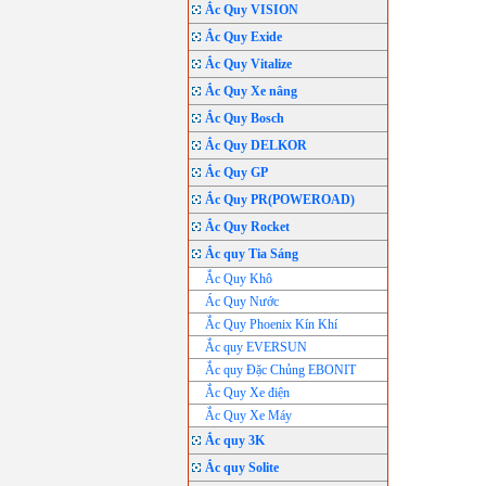
Ắc Quy VISION
Ắc Quy Exide
Ắc Quy Vitalize
Ắc Quy Xe nâng
Ắc Quy Bosch
Ắc Quy DELKOR
Ắc Quy GP
Ắc Quy PR(POWEROAD)
Ắc Quy Rocket
Ắc quy Tia Sáng
Ắc Quy Khô
Ác Quy Nước
Ắc Quy Phoenix Kín Khí
Ắc quy EVERSUN
Ắc quy Đặc Chủng EBONIT
Ắc Quy Xe điện
Ắc Quy Xe Máy
Ắc quy 3K
Ắc quy Solite