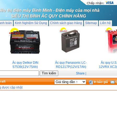
iêu thị điện máy Bình Minh - Điện máy của mọi nhà
SIÊU THỊ BÌNH ẮC QUY CHÍNH HÃNG
anh toán
Kinh Nghiệm Sử Dụng
Chính sách giao Hàng
Sitemap
Liên hệ
Ắc quy Delkor DIN
Ắc quy Panasonic LC-
Ắc quy U.S.B
57539(12V-75Ah)
RD1217P(12V/17Ah)
12VRX XC2(1
Share
|
raft
In báo giá
G
g được cập nhật