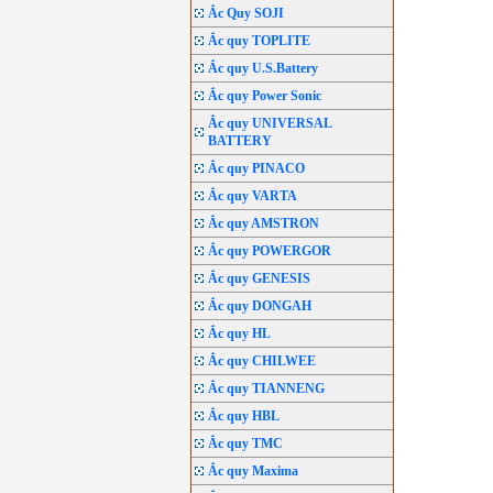
Ắc Quy SOJI
Ắc quy TOPLITE
Ắc quy U.S.Battery
Ắc quy Power Sonic
Ắc quy UNIVERSAL
BATTERY
Ắc quy PINACO
Ắc quy VARTA
Ắc quy AMSTRON
Ắc quy POWERGOR
Ắc quy GENESIS
Ắc quy DONGAH
Ắc quy HL
Ắc quy CHILWEE
Ắc quy TIANNENG
Ắc quy HBL
Ắc quy TMC
Ắc quy Maxima