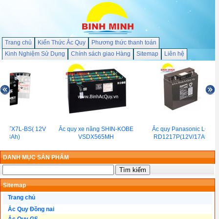
Trang chủ
Kiến Thức Ắc Quy
Phương thức thanh toán
Kinh Nghiệm Sử Dụng
Chính sách giao Hàng
Sitemap
Liên hệ
S BTX7L-BS( 12V
Ắc quy xe nâng SHIN-KOBE
Ắc quy Panasonic LC-
/6.3Ah)
VSDX565MH
RD1217P(12V/17Ah)
DANH MỤC SẢN PHẨM
Sitemap
Trang chủ
Ắc Quy Đồng nai