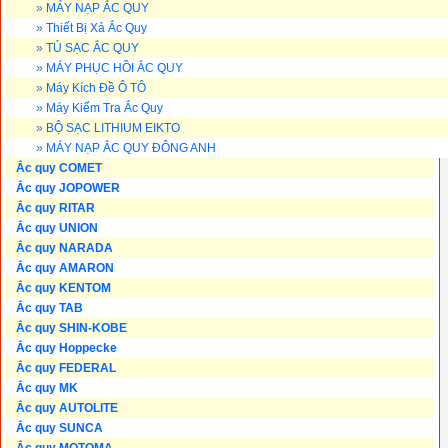
»
MÁY NẠP ẮC QUY
»
Thiết Bị Xả Ắc Quy
»
TỦ SẠC ẮC QUY
»
MÁY PHỤC HỒI ẮC QUY
»
Máy Kích Đề Ô TÔ
»
Máy Kiểm Tra Ắc Quy
»
BỘ SẠC LITHIUM EIKTO
»
MÁY NẠP ẮC QUY ĐÔNG ANH
Ắc quy COMET
Ắc quy JOPOWER
Ắc quy RITAR
Ắc quy UNION
Ắc quy NARADA
Ắc quy AMARON
Ắc quy KENTOM
Ắc quy TAB
Ắc quy SHIN-KOBE
Ắc quy Hoppecke
Ắc quy FEDERAL
Ắc quy MK
Ắc quy AUTOLITE
Ắc quy SUNCA