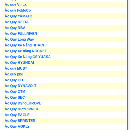
Ắc quy Vmax
Ắc quy FoMoCo
Ắc Quy YAMATO
Ắc Quy DELTA
Ắc Quy NBA
Ắc Quy FULLRIVER
Ắc Quy Long Way
Ắc Quy Xe Nâng HITACHI
Ắc Quy Xe nâng ROCKET
Ắc Quy Xe Nâng GS YUASA
Ắc Quy HYUNDAI
Ắc quy MUST
Ắc quy pbq
Ắc Quy GO
Ắc Quy DYNAVOLT
Ắc Quy CTM
Ắc Quy SEC
Ắc Quy DynoEUROPE
Ắc Quy DRYPOWER
Ắc Quy EAGLE
Ắc Quy SPRINTER
Ắc Quy AOKLY