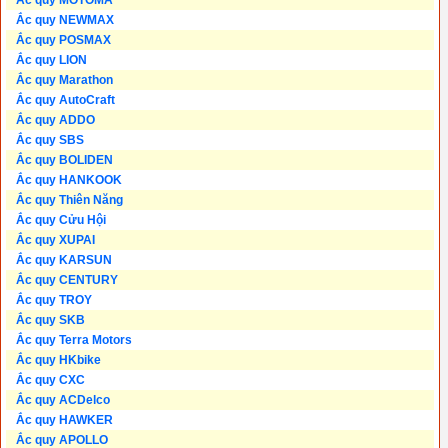
Ắc quy MOTOMA
Ắc quy NEWMAX
Ắc quy POSMAX
Ắc quy LION
Ắc quy Marathon
Ắc quy AutoCraft
Ắc quy ADDO
Ắc quy SBS
Ắc quy BOLIDEN
Ắc quy HANKOOK
Ắc quy Thiên Năng
Ắc quy Cửu Hội
Ắc quy XUPAI
Ắc quy KARSUN
Ắc quy CENTURY
Ắc quy TROY
Ắc quy SKB
Ắc quy Terra Motors
Ắc quy HKbike
Ắc quy CXC
Ắc quy ACDelco
Ắc quy HAWKER
Ắc quy APOLLO