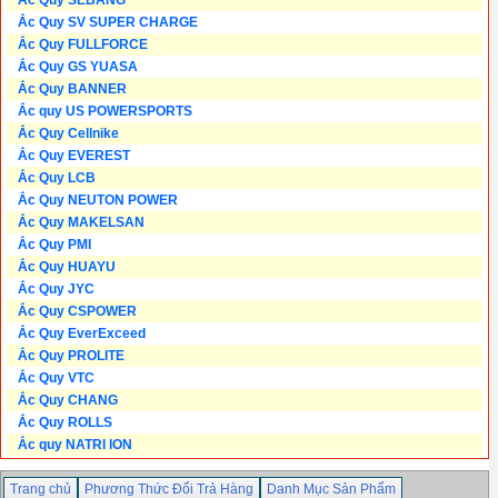
Ắc Quy SEBANG
Ắc Quy SV SUPER CHARGE
Ắc Quy FULLFORCE
Ắc Quy GS YUASA
Ắc Quy BANNER
Ắc quy US POWERSPORTS
Ắc Quy Cellnike
Ắc Quy EVEREST
Ắc Quy LCB
Ắc Quy NEUTON POWER
Ắc Quy MAKELSAN
Ắc Quy PMI
Ắc Quy HUAYU
Ắc Quy JYC
Ắc Quy CSPOWER
Ắc Quy EverExceed
Ắc Quy PROLITE
Ắc Quy VTC
Ắc Quy CHANG
Ắc Quy ROLLS
Ắc quy NATRI ION
Trang chủ
Phương Thức Đổi Trả Hàng
Danh Mục Sản Phẩm