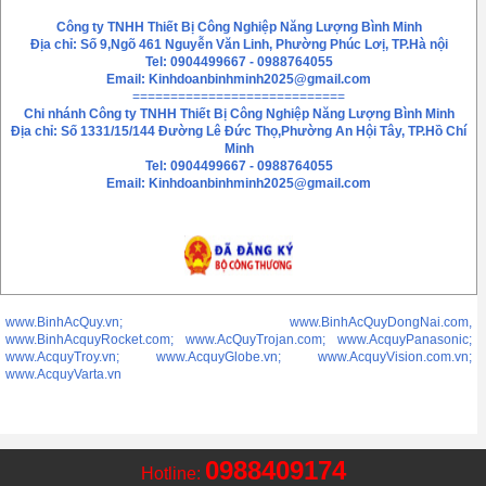
Chính sách bảo mật thông tin
Liên hệ
Công ty TNHH Thiết Bị Công Nghiệp Năng Lượng Bình Minh
Địa chỉ: Số 9,Ngõ 461 Nguyễn Văn Linh, Phường Phúc Lơị, TP.Hà nội
Tel: 0904499667 - 0988764055
Email:
Kinhdoanbinhminh2025@gmail.com
============================
Chi nhánh
Công ty TNHH Thiết Bị Công Nghiệp Năng Lượng Bình Minh
Địa chỉ: Số 1331/15/144 Đường Lê Đức Thọ,Phường An Hội Tây, TP.Hồ Chí
Minh
Tel: 0904499667 - 0988764055
Email: Kinhdoanbinhminh2025@gmail.com
www.BinhAcQuy.vn; www.BinhAcQuyDongNai.com,
www.BinhAcquyRocket.com; www.AcQuyTrojan.com; www.AcquyPanasonic;
www.AcquyTroy.vn; www.AcquyGlobe.vn; www.AcquyVision.com.vn;
www.AcquyVarta.vn
0988409174