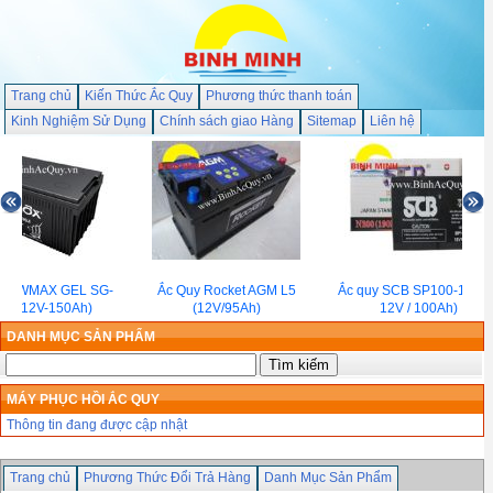
Trang chủ
Kiến Thức Ắc Quy
Phương thức thanh toán
Kinh Nghiệm Sử Dụng
Chính sách giao Hàng
Sitemap
Liên hệ
 NEWMAX GEL SG-
Ắc Quy Rocket AGM L5
Ắc quy SCB SP100-12NB 
0H(12V-150Ah)
(12V/95Ah)
12V / 100Ah)
DANH MỤC SẢN PHẨM
MÁY PHỤC HỒI ẮC QUY
Thông tin đang được cập nhật
Trang chủ
Phương Thức Đổi Trả Hàng
Danh Mục Sản Phẩm