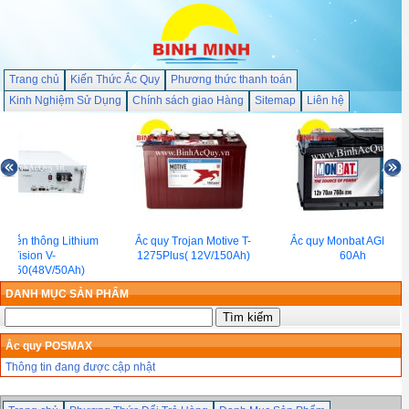
Trang chủ
Kiến Thức Ắc Quy
Phương thức thanh toán
Kinh Nghiệm Sử Dụng
Chính sách giao Hàng
Sitemap
Liên hệ
 Viễn thông Lithium
Ắc quy Trojan Motive T-
Ắc quy Monbat AGM 12
Vision V-
1275Plus( 12V/150Ah)
60Ah
4850(48V/50Ah)
DANH MỤC SẢN PHẨM
Ắc quy POSMAX
Thông tin đang được cập nhật