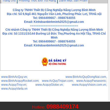
Trang chủ
Phương Thức Đổi Trả Hàng
Danh Mục Sản Phẩm
Chính sách bảo mật thông tin
Liên hệ
Công ty TNHH Thiết Bị Công Nghiệp Năng Lượng Bình Minh
Địa chỉ: Số 9,Ngõ 461 Nguyễn Văn Linh, Phường Phúc Lơị, TP.Hà nội
Tel: 0904499667 - 0988764055
Email:
Kinhdoanbinhminh2025@gmail.com
============================
Chi nhánh
Công ty TNHH Thiết Bị Công Nghiệp Năng Lượng Bình Minh
Địa chỉ: Số 1331/15/144 Đường Lê Đức Thọ,Phường An Hội Tây, TP.Hồ Chí
Minh
Tel: 0904499667 - 0988764055
Email: Kinhdoanbinhminh2025@gmail.com
www.BinhAcQuy.vn; www.BinhAcQuyDongNai.com,
www.BinhAcquyRocket.com; www.AcQuyTrojan.com; www.AcquyPanasonic;
www.AcquyTroy.vn; www.AcquyGlobe.vn; www.AcquyVision.com.vn;
www.AcquyVarta.vn
0988409174