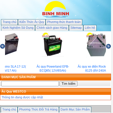
Trang chủ
Kiến Thức Ắc Quy
Phương thức thanh toán
Kinh Nghiệm Sử Dụng
Chính sách giao Hàng
Sitemap
Liên hệ
y Rhino SLA 17-12(
Ắc quy Powerland EFB-
Ắc quy xe điện Rocket G
12V/17 Ah)
ECQ85( 12V/65Ah)
8125 (8V-240Ah)
DANH MỤC SẢN PHẨM
Ắc Quy WESTCO
Thông tin đang được cập nhật
Trang chủ
Phương Thức Đổi Trả Hàng
Danh Mục Sản Phẩm