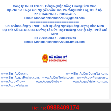
Chính sách bảo mật thông tin
Liên hệ
Công ty TNHH Thiết Bị Công Nghiệp Năng Lượng Bình Minh
Địa chỉ: Số 9,Ngõ 461 Nguyễn Văn Linh, Phường Phúc Lơị, TP.Hà nội
Tel: 0904499667 - 0988764055
Email:
Kinhdoanbinhminh2025@gmail.com
============================
Chi nhánh
Công ty TNHH Thiết Bị Công Nghiệp Năng Lượng Bình Minh
Địa chỉ: Số 1331/15/144 Đường Lê Đức Thọ,Phường An Hội Tây, TP.Hồ Chí
Minh
Tel: 0904499667 - 0988764055
Email: Kinhdoanbinhminh2025@gmail.com
www.BinhAcQuy.vn; www.BinhAcQuyDongNai.com,
www.BinhAcquyRocket.com; www.AcQuyTrojan.com; www.AcquyPanasonic;
www.AcquyTroy.vn; www.AcquyGlobe.vn; www.AcquyVision.com.vn;
www.AcquyVarta.vn
0988409174