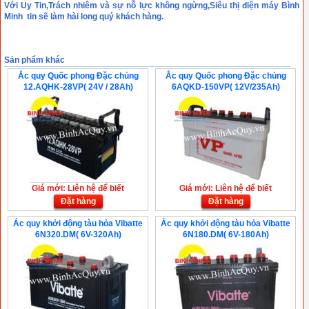
Với Uy Tin,Trách nhiêm và sự nỗ lực không ngừng,Siêu thị điện máy Bình
Minh tin sẽ làm hài long quý khách hàng.
Sản phẩm khác
Ắc quy Quốc phong Đặc chủng
Ắc quy Quốc phong Đặc chủng
12.AQHK-28VP( 24V / 28Ah)
6AQKD-150VP( 12V/235Ah)
Giá mới: Liên hệ để biết
Giá mới: Liên hệ để biết
Đặt hàng
Đặt hàng
Ắc quy khởi động tàu hỏa Vibatte
Ắc quy khởi động tàu hỏa Vibatte
6N320.DM( 6V-320Ah)
6N180.DM( 6V-180Ah)