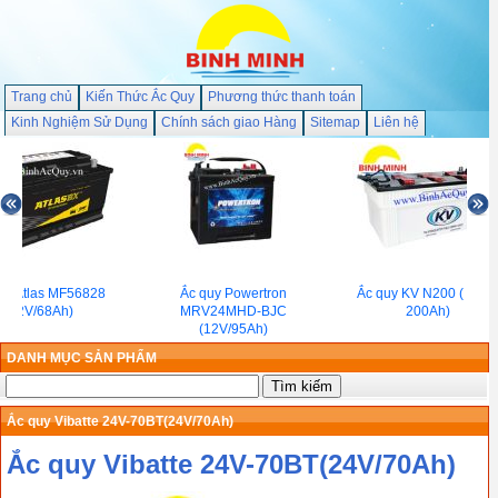
Trang chủ
Kiến Thức Ắc Quy
Phương thức thanh toán
Kinh Nghiệm Sử Dụng
Chính sách giao Hàng
Sitemap
Liên hệ
uy Atlas MF56828
Ắc quy Powertron
Ắc quy KV N200 ( 12V /
(12V/68Ah)
MRV24MHD-BJC
200Ah)
(12V/95Ah)
DANH MỤC SẢN PHẨM
Ắc quy Vibatte 24V-70BT(24V/70Ah)
Ắc quy Vibatte 24V-70BT(24V/70Ah)