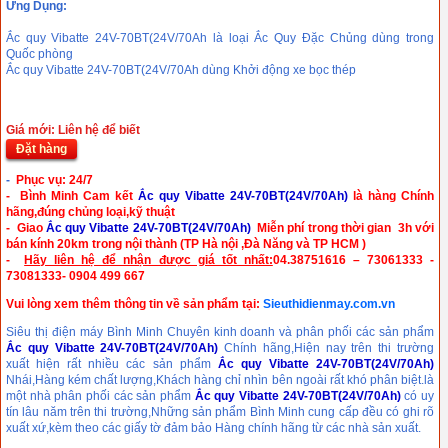
Ứng Dụng:
Ắc quy Vibatte 24V-70BT(24V/70Ah là loại Ắc Quy Đặc Chủng dùng trong
Quốc phòng
Ắc quy Vibatte 24V-70BT(24V/70Ah dùng Khởi động xe bọc thép
Giá mới: Liên hệ để biết
Đặt hàng
-
Phục vụ: 24/7
- Bình Minh Cam kết
Ắc quy Vibatte 24V-70BT(24V/70Ah)
là hàng Chính
hãng,đúng chủng loại,kỹ thuật
- Giao
Ắc quy Vibatte 24V-70BT(24V/70Ah)
Miễn phí trong thời gian 3h với
bán kính 20km trong
nội thành (TP Hà nội ,Đà Năng và TP HCM )
-
Hãy liên hệ để nhận được giá tốt nhất:
04.38751616 – 73061333 -
73081333- 0904 499 667
Vui lòng xem thêm thông tin về sản phẩm tại:
Sieuthidienmay.com.vn
Siêu thị điện máy Bình Minh Chuyên kinh doanh và phân phối các sản phẩm
Ắc quy Vibatte 24V-70BT(24V/70Ah)
Chính hãng,Hiện nay trên thi trường
xuất hiện rất nhiều các sản phẩm
Ắc quy Vibatte 24V-70BT(24V/70Ah)
Nhái,Hàng kém chất lượng,Khách hàng chỉ nhìn bên ngoài rất khó phân biệt.là
một nhà phân phối các sản phẩm
Ắc quy Vibatte 24V-70BT(24V/70Ah)
có uy
tín lâu năm trên thi trường,Những sản phẩm Bình Minh cung cấp đều có ghi rõ
xuất xứ,kèm theo các giấy tờ đảm bảo Hàng chính hãng từ các nhà sản xuất.