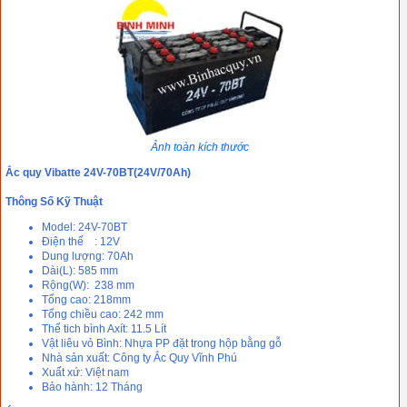
Ảnh toàn kích thước
Ắc quy Vibatte 24V-70BT(24V/70Ah)
Thông Số Kỹ Thuật
Model: 24V-70BT
Điện thế : 12V
Dung lượng: 70Ah
Dài(L): 585 mm
Rộng(W): 238 mm
Tổng cao: 218mm
Tổng chiều cao: 242 mm
Thể tich bình Axít: 11.5 Lít
Vật liêu vỏ Bình: Nhựa PP đặt trong hộp bằng gỗ
Nhà sản xuất: Công ty Ắc Quy Vĩnh Phú
Xuất xứ: Việt nam
Bảo hành: 12 Tháng