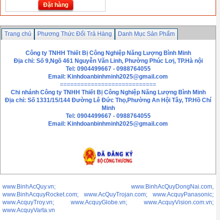
Đặt hàng
Trang chủ
Phương Thức Đổi Trả Hàng
Danh Mục Sản Phẩm
Chính sách bảo mật thông tin
Liên hệ
Công ty TNHH Thiết Bị Công Nghiệp Năng Lượng Bình Minh
Địa chỉ: Số 9,Ngõ 461 Nguyễn Văn Linh, Phường Phúc Lơị, TP.Hà nội
Tel: 0904499667 - 0988764055
Email:
Kinhdoanbinhminh2025@gmail.com
============================
Chi nhánh
Công ty TNHH Thiết Bị Công Nghiệp Năng Lượng Bình Minh
Địa chỉ: Số 1331/15/144 Đường Lê Đức Thọ,Phường An Hội Tây, TP.Hồ Chí
Minh
Tel: 0904499667 - 0988764055
Email: Kinhdoanbinhminh2025@gmail.com
www.BinhAcQuy.vn; www.BinhAcQuyDongNai.com,
www.BinhAcquyRocket.com; www.AcQuyTrojan.com; www.AcquyPanasonic;
www.AcquyTroy.vn; www.AcquyGlobe.vn; www.AcquyVision.com.vn;
www.AcquyVarta.vn