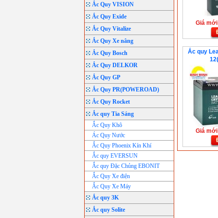
Ắc Quy VISION
Ắc Quy Exide
Giá mới:
Ắc Quy Vitalize
Ắc Quy Xe nâng
Ắc quy Lea
Ắc Quy Bosch
12
Ắc Quy DELKOR
Ắc Quy GP
Ắc Quy PR(POWEROAD)
Ắc Quy Rocket
Ắc quy Tia Sáng
Ắc Quy Khô
Giá mới:
Ác Quy Nước
Ắc Quy Phoenix Kín Khí
Ắc quy EVERSUN
Ắc quy Đặc Chủng EBONIT
Ắc Quy Xe điện
Ắc Quy Xe Máy
Ắc quy 3K
Ắc quy Solite