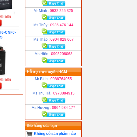
Mr Minh
: 0932 225 325
để biết
Ms Thủy
: 0936 476 144
l 6-CNFJ-
h)
Ms Thảo
: 0904 829 667
Ms Hiền
: 0903208068
Hỗ trợ trực tuyến HCM
Mr Bình
: 0988764055
để biết
Ms Thu Hà
: 0978884915
Ms Hương
: 0964 934 177
Giỏ hàng của bạn
Không có sản phẩm nào