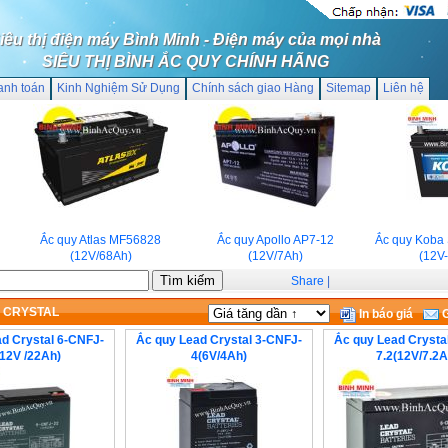
iêu thị điện máy Bình Minh - Điện máy của mọi nhà
SIÊU THỊ BÌNH ẮC QUY CHÍNH HÃNG
anh toán
Kinh Nghiệm Sử Dụng
Chính sách giao Hàng
Sitemap
Liên hệ
Ắc quy Atlas MF56828
Ắc quy Apollo AP7-12
Ắc quy Koba 
(12V/68Ah)
(12V/7Ah)
(12V-3
Share
|
D CRYSTAL
In báo giá
G
d Crystal 6-CNFJ-
Ắc quy Lead Crystal 3-CNFJ-
Ắc quy Lead Crysta
12V /22Ah)
4(6V/4Ah)
7.2(12V/7.2A