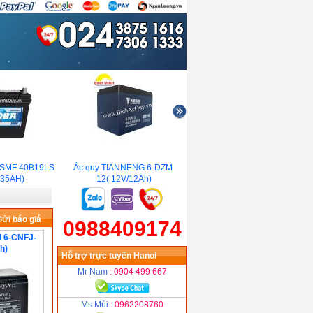
SMF 40B19LS
Ắc quy TIANNENG 6-DZM-
Ắc quy Panasonic LC-
5AH)
12( 12V/12Ah)
QA06210 (6V/210Ah)
ửi báo giá
0988409174
l 6-CNFJ-
h)
Hỗ trợ trực tuyến Hanoi
Mr Nam
: 0904 499 667
Ms Mùi
: 0962208760