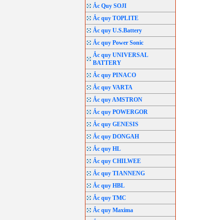
Ắc Quy SOJI
Ắc quy TOPLITE
Ắc quy U.S.Battery
Ắc quy Power Sonic
Ắc quy UNIVERSAL
BATTERY
Ắc quy PINACO
Ắc quy VARTA
Ắc quy AMSTRON
Ắc quy POWERGOR
Ắc quy GENESIS
Ắc quy DONGAH
Ắc quy HL
Ắc quy CHILWEE
Ắc quy TIANNENG
Ắc quy HBL
Ắc quy TMC
Ắc quy Maxima