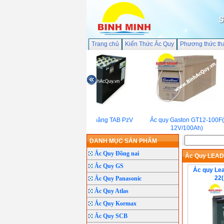
S
Trang chủ
Kiến Thức Ắc Quy
Phương thức th
Ắc quy xe nâng TAB PzV
Ắc quy Gaston GT12-100F(
12V/100Ah)
DANH MỤC SẢN PHẨM
Ắc Quy Đồng nai
Ắc Quy LEA
Ắc Quy GS
Ắc quy Lea
22(
Ắc Quy Panasonic
Ắc Quy Atlas
Ắc Quy Kormax
Ắc Quy SCB