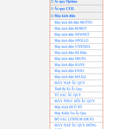
Ắc quy Optima
Ắc quy CEIL
Máy kích điện
Máy kích đổi điện MOTTO
Máy kích điện ROBOT
Máy kích điện NEWNET
Máy kích điện APOLLO
Máy kích điện VITENDA
Máy kích điện Hồ Điện
Máy kích điện SRUPS
Máy kích điện HANS
Máy kích điện ENSO
Máy kích điện MAXQ
MÁY NẠP ẮC QUY
Thiết Bị Xả Ắc Quy
TỦ SẠC ẮC QUY
MÁY PHỤC HỒI ẮC QUY
Máy Kích Đề Ô TÔ
Máy Kiểm Tra Ắc Quy
BỘ SẠC LITHIUM EIKTO
MÁY NẠP ẮC QUY ĐÔNG