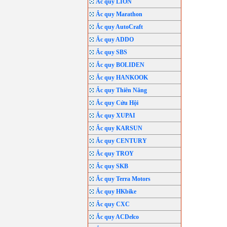
Ắc quy LION
Ắc quy Marathon
Ắc quy AutoCraft
Ắc quy ADDO
Ắc quy SBS
Ắc quy BOLIDEN
Ắc quy HANKOOK
Ắc quy Thiên Năng
Ắc quy Cửu Hội
Ắc quy XUPAI
Ắc quy KARSUN
Ắc quy CENTURY
Ắc quy TROY
Ắc quy SKB
Ắc quy Terra Motors
Ắc quy HKbike
Ắc quy CXC
Ắc quy ACDelco