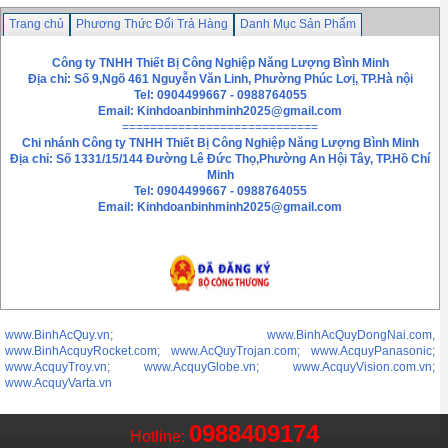
Trang chủ
Phương Thức Đổi Trả Hàng
Danh Mục Sản Phẩm
Chính sách bảo mật thông tin
Liên hệ
Công ty TNHH Thiết Bị Công Nghiệp Năng Lượng Bình Minh
Địa chỉ: Số 9,Ngõ 461 Nguyễn Văn Linh, Phường Phúc Lơị, TP.Hà nội
Tel: 0904499667 - 0988764055
Email:
Kinhdoanbinhminh2025@gmail.com
============================
Chi nhánh
Công ty TNHH Thiết Bị Công Nghiệp Năng Lượng Bình Minh
Địa chỉ: Số 1331/15/144 Đường Lê Đức Thọ,Phường An Hội Tây, TP.Hồ Chí
Minh
Tel: 0904499667 - 0988764055
Email: Kinhdoanbinhminh2025@gmail.com
www.BinhAcQuy.vn; www.BinhAcQuyDongNai.com,
www.BinhAcquyRocket.com; www.AcQuyTrojan.com; www.AcquyPanasonic;
www.AcquyTroy.vn; www.AcquyGlobe.vn; www.AcquyVision.com.vn;
www.AcquyVarta.vn
0988409174