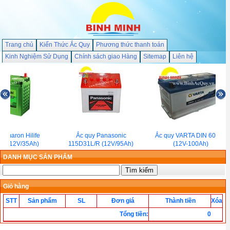
Trang chủ
Kiến Thức Ắc Quy
Phương thức thanh toán
Kinh Nghiệm Sử Dụng
Chính sách giao Hàng
Sitemap
Liên hệ
 Amaron Hilife
Ắc quy Panasonic
Ắc quy VARTA DIN 60044
L (12V/35Ah)
115D31L/R (12V/95Ah)
(12V-100Ah)
DANH MỤC SẢN PHẨM
Giỏ hàng
STT
Sản phẩm
SL
Đơn giá
Thành tiền
Xóa
Tổng tiền
:
0