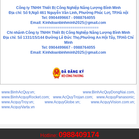
Chính sách bảo mật thông tin
Liên hệ
Công ty TNHH Thiết Bị Công Nghiệp Năng Lượng Bình Minh
Địa chỉ: Số 9,Ngõ 461 Nguyễn Văn Linh, Phường Phúc Lơị, TP.Hà nội
Tel: 0904499667 - 0988764055
Email:
Kinhdoanbinhminh2025@gmail.com
============================
Chi nhánh
Công ty TNHH Thiết Bị Công Nghiệp Năng Lượng Bình Minh
Địa chỉ: Số 1331/15/144 Đường Lê Đức Thọ,Phường An Hội Tây, TP.Hồ Chí
Minh
Tel: 0904499667 - 0988764055
Email: Kinhdoanbinhminh2025@gmail.com
www.BinhAcQuy.vn; www.BinhAcQuyDongNai.com,
www.BinhAcquyRocket.com; www.AcQuyTrojan.com; www.AcquyPanasonic;
www.AcquyTroy.vn; www.AcquyGlobe.vn; www.AcquyVision.com.vn;
www.AcquyVarta.vn
0988409174