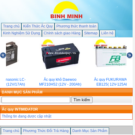
Trang chủ
Kiến Thức Ắc Quy
Phương thức thanh toán
Kinh Nghiệm Sử Dụng
Chính sách giao Hàng
Sitemap
Liên hệ
y Panasonic LC-
Ắc quy khô Daewoo
Ắc quy FUKURAWA FB
17P(12V/17Ah)
MF210H52 (12V - 200Ah)
EB125( 12V-125Ah)
DANH MỤC SẢN PHẨM
Ắc quy INTIMIDATOR
Thông tin đang được cập nhật
Trang chủ
Phương Thức Đổi Trả Hàng
Danh Mục Sản Phẩm