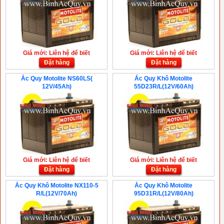
Giá mới: Liên hệ để biết
Giá mới: Liên hệ để biết
Đặt hàng
Đặt hàng
Ắc Quy Motolite NS60LS(
Ắc Quy Khô Motolite
12V/45Ah)
55D23R/L(12V/60Ah)
Giá mới: Liên hệ để biết
Giá mới: Liên hệ để biết
Đặt hàng
Đặt hàng
Ắc Quy Khô Motolite NX110-5
Ắc Quy Khô Motolite
R/L(12V/70Ah)
95D31R/L(12V/80Ah)