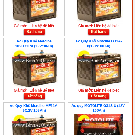
Giá mới: Liên hệ để biết
Giá mới: Liên hệ để biết
Đặt hàng
Đặt hàng
Ắc Quy Khô Motolite
Ắc Quy Khô Motolite G31A-
105D31R/L(12V/90Ah)
8(12V/100Ah)
Giá mới: Liên hệ để biết
Giá mới: Liên hệ để biết
Đặt hàng
Đặt hàng
Ắc Quy Khô Motolite MF31A-
Ắc quy MOTOLITE G31S-8 (12V-
9(12V/105Ah)
100Ah)