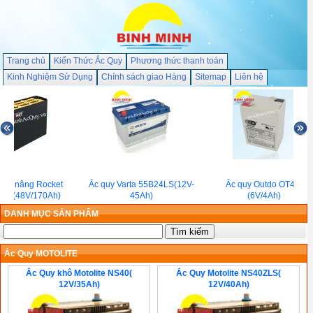
Trang chủ
Kiến Thức Ắc Quy
Phương thức thanh toán
Kinh Nghiệm Sử Dụng
Chính sách giao Hàng
Sitemap
Liên hệ
 xe nâng Rocket
Ắc quy Varta 55B24LS(12V-
Ắc quy Outdo OT4-6
0 (48V/170Ah)
45Ah)
(6V/4Ah)
DANH MỤC SẢN PHẨM
Ắc Quy MOTOLITE
Ắc Quy khô Motolite NS40(
Ắc Quy Motolite NS40ZLS(
12V/35Ah)
12V/40Ah)