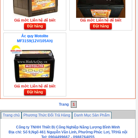
Giá mới: Liên hệ để biết
Giá mới: Liên hệ để biết
Đặt hàng
Đặt hàng
Ắc quy Motolite
MF31S9(12V/105Ah)
Giá mới: Liên hệ để biết
Đặt hàng
Trang
1
Trang chủ
Phương Thức Đổi Trả Hàng
Danh Mục Sản Phẩm
Chính sách bảo mật thông tin
Liên hệ
Công ty TNHH Thiết Bị Công Nghiệp Năng Lượng Bình Minh
Địa chỉ: Số 9,Ngõ 461 Nguyễn Văn Linh, Phường Phúc Lơị, TP.Hà nội
Tel: 0904499667 - 0988764055