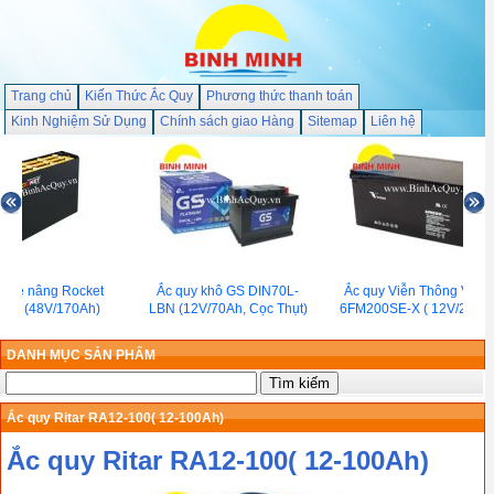
Trang chủ
Kiến Thức Ắc Quy
Phương thức thanh toán
Kinh Nghiệm Sử Dụng
Chính sách giao Hàng
Sitemap
Liên hệ
y xe nâng Rocket
Ắc quy khô GS DIN70L-
Ắc quy Viễn Thông Visio
70 (48V/170Ah)
LBN (12V/70Ah, Cọc Thụt)
6FM200SE-X ( 12V/200Ah
DANH MỤC SẢN PHẨM
Ắc quy Ritar RA12-100( 12-100Ah)
Ắc quy Ritar RA12-100( 12-100Ah)