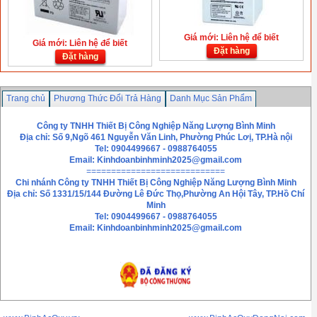
Giá mới: Liên hệ để biết
Giá mới: Liên hệ để biết
Đặt hàng
Đặt hàng
Trang chủ
Phương Thức Đổi Trả Hàng
Danh Mục Sản Phẩm
Chính sách bảo mật thông tin
Liên hệ
Công ty TNHH Thiết Bị Công Nghiệp Năng Lượng Bình Minh
Địa chỉ: Số 9,Ngõ 461 Nguyễn Văn Linh, Phường Phúc Lơị, TP.Hà nội
Tel: 0904499667 - 0988764055
Email:
Kinhdoanbinhminh2025@gmail.com
============================
Chi nhánh
Công ty TNHH Thiết Bị Công Nghiệp Năng Lượng Bình Minh
Địa chỉ: Số 1331/15/144 Đường Lê Đức Thọ,Phường An Hội Tây, TP.Hồ Chí
Minh
Tel: 0904499667 - 0988764055
Email: Kinhdoanbinhminh2025@gmail.com