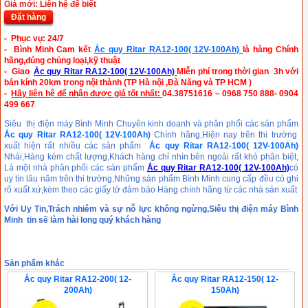
Giá mới: Liên hệ để biết
Đặt hàng
- Phục vụ: 24/7
- Bình Minh Cam kết
Ắc quy Ritar RA12-100( 12V-100Ah)
là hàng Chính
hãng,đúng chủng loại,kỹ thuật
- Giao
Ắc quy Ritar RA12-100( 12V-100Ah)
Miễn phí trong thời gian 3h với
bán kính 20km trong
nội thành (TP Hà nội ,Đà Năng và TP HCM )
-
Hãy liên hệ để nhận được giá tốt nhất:
04.38751616 – 0968 750 888- 0904
499 667
Siêu thị điện máy Bình Minh Chuyên kinh doanh và phân phối các sản phẩm
Ắc quy Ritar RA12-100( 12V-100Ah
)
Chính hãng,Hiện nay trên thi trường
xuất hiện rất nhiều các sản phẩm
Ắc quy Ritar RA12-100( 12V-100Ah)
Nhái,Hàng kém chất lượng,Khách hàng chỉ nhìn bên ngoài rất khó phân biệt,
Là một nhà phân phối các sản phẩm
Ắc quy Ritar RA12-100( 12V-100Ah)
có
uy tín lâu năm trên thi trường,Những sản phẩm Bình Minh cung cấp đều có ghi
rõ xuất xứ,kèm theo các giấy tờ đảm bảo Hàng chính hãng từ các nhà sản xuất
Với Uy Tin,Trách nhiêm và sự nỗ lực không ngừng,Siêu thị điện máy Bình
Minh tin sẽ làm hài long quý khách hàng
Sản phẩm khác
Ắc quy Ritar RA12-200( 12-
Ắc quy Ritar RA12-150( 12-
200Ah)
150Ah)