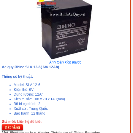
Ảnh toàn kích thước
Ắc quy Rhino SLA 12-6( 6V/ 12Ah)
Thông số kỹ thuật:
Model: SLA 12-6
Điện thế: 6V
Dung lượng: 12Ah
Kích thước: 108 x 70 x 140(mm)
Bố trí cọc bình: 2
Xuất xứ : Trung Quốc
Bảo hành: 12 tháng
Giá mới: Liên hệ để biết
Đặt hàng
Mat Electronics is a Master Distributor of Rhino Batteries.