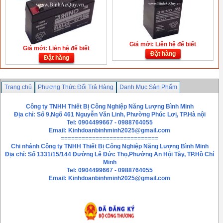
Giá mới: Liên hệ để biết
Giá mới: Liên hệ để biết
Đặt hàng
Đặt hàng
Trang chủ
Phương Thức Đổi Trả Hàng
Danh Mục Sản Phẩm
Chính sách bảo mật thông tin
Liên hệ
Công ty TNHH Thiết Bị Công Nghiệp Năng Lượng Bình Minh
Địa chỉ: Số 9,Ngõ 461 Nguyễn Văn Linh, Phường Phúc Lơị, TP.Hà nội
Tel: 0904499667 - 0988764055
Email:
Kinhdoanbinhminh2025@gmail.com
============================
Chi nhánh
Công ty TNHH Thiết Bị Công Nghiệp Năng Lượng Bình Minh
Địa chỉ: Số 1331/15/144 Đường Lê Đức Thọ,Phường An Hội Tây, TP.Hồ Chí
Minh
Tel: 0904499667 - 0988764055
Email: Kinhdoanbinhminh2025@gmail.com