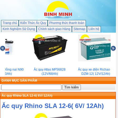
Trang chủ
Kiến Thức Ắc Quy
Phương thức thanh toán
Kinh Nghiệm Sử Dụng
Chính sách giao Hàng
Sitemap
Liên hệ
c Đồng nai N90
Ắc quy Atlas MF56828
Ắc quy xe điện Richao 6-
V/90Ah)
(12V/68Ah)
DZM-12( 12V/12Ah)
DANH MỤC SẢN PHẨM
Ắc quy Rhino SLA 12-6( 6V/ 12Ah)
Ắc quy Rhino SLA 12-6( 6V/ 12Ah)