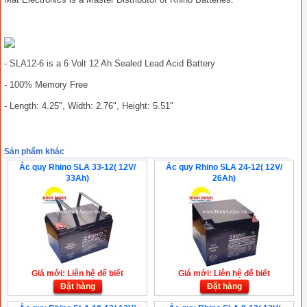
- SLA12-6 is a 6 Volt 12 Ah Sealed Lead Acid Battery
- 100% Memory Free
- Length: 4.25", Width: 2.76", Height: 5.51"
Sản phẩm khác
Ắc quy Rhino SLA 33-12( 12V/
Ắc quy Rhino SLA 24-12( 12V/
33Ah)
26Ah)
Giá mới: Liên hệ để biết
Giá mới: Liên hệ để biết
Đặt hàng
Đặt hàng