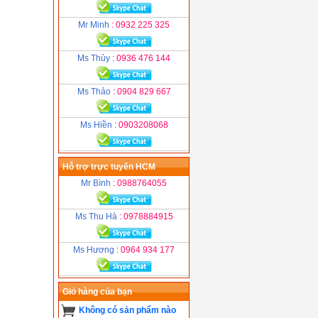
Mr Minh
: 0932 225 325
Ms Thủy
: 0936 476 144
Ms Thảo
: 0904 829 667
Ms Hiền
: 0903208068
Hỗ trợ trực tuyến HCM
Mr Bình
: 0988764055
Ms Thu Hà
: 0978884915
Ms Hương
: 0964 934 177
Giỏ hàng của bạn
Không có sản phẩm nào