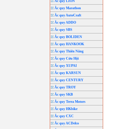
Ắc quy LION
Ắc quy Marathon
Ắc quy AutoCraft
Ắc quy ADDO
Ắc quy SBS
Ắc quy BOLIDEN
Ắc quy HANKOOK
Ắc quy Thiên Năng
Ắc quy Cửu Hội
Ắc quy XUPAI
Ắc quy KARSUN
Ắc quy CENTURY
Ắc quy TROY
Ắc quy SKB
Ắc quy Terra Motors
Ắc quy HKbike
Ắc quy CXC
Ắc quy ACDelco