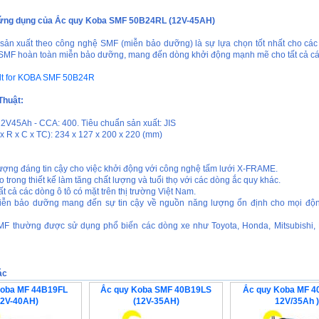
ứng dụng của Ắc quy Koba SMF 50B24RL (12V-45AH)
ản xuất theo công nghệ SMF (miễn bảo dưỡng) là sự lựa chọn tốt nhất cho các
SMF hoàn toàn miễn bảo dưỡng, mang đến dòng khởi động mạnh mẽ cho tất cả cá
Thuật:
2V45Ah - CCA: 400. Tiêu chuẩn sản xuất: JIS
x R x C x TC): 234 x 127 x 200 x 220 (mm)
ợng đáng tin cậy cho việc khởi động với công nghệ tấm lưới X-FRAME.
trong thiết kế làm tăng chất lượng và tuổi thọ với các dòng ắc quy khác.
t cả các dòng ô tô có mặt trên thị trường Việt Nam.
ễn bảo dưỡng mang đến sự tin cậy về nguồn năng lượng ổn định cho mọi độn
F thường được sử dụng phổ biến các dòng xe như Toyota, Honda, Mitsubishi, F
ác
Koba MF 44B19FL
Ắc quy Koba SMF 40B19LS
Ắc quy Koba MF 4
12V-40AH)
(12V-35AH)
12V/35Ah )