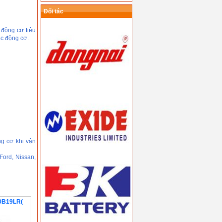
Đối tác
 động cơ tiêu
c động cơ.
g cơ khi vận
ord, Nissan,
0B19LR(