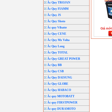
Ắc Quy TROJAN
Ắc Quy FIAMM
Ắc Quy JS
Ắc Quy Shoto
Ắc quy Vibatte
Giá mới:
Ắc Quy CENE
Ắc Quy Mx Volta
Ắc Quy Long
Ắc Quy TOTAL
Ắc Quy GREAT POWER
Ắc Quy BB
Ắc Quy CSB
Ắc Quy DAISUNG
Ắc Quy GLOBE
Ắc Quy HABACO
Ắc quy MOTOBATT
Ắc quy FIRSTPOWER
Ắc quy DURAMOTO