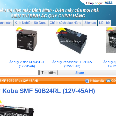
iêu thị điện máy Bình Minh - Điện máy của mọi nhà
SIÊU THỊ BÌNH ẮC QUY CHÍNH HÃNG
anh toán
Kinh Nghiệm Sử Dụng
Chính sách giao Hàng
Sitemap
Liên hệ
Ắc quy Vision 6FM45E-X
Ắc quy Panasonic LCP1265
Ắc quy Apo
(12V/45Ah)
(12V-65Ah)
12(12V
Share
|
 SMF 50B24RL (12V-45AH)
In báo giá
Gửi
y Koba SMF 50B24RL (12V-45AH)