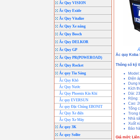
Ắc Quy VISION
Ắc Quy Exide
Ắc Quy Vitalize
Ắc Quy Xe nâng
Ắc Quy Bosch
Ắc Quy DELKOR
Ắc Quy GP
Ả
Ắc quy Koba
Ắc Quy PR(POWEROAD)
Thông số kỹ t
Ắc Quy Rocket
Ắc quy Tia Sáng
Model
Điện á
Ắc Quy Khô
Dung l
Ác Quy Nước
Kích t
Ắc Quy Phoenix Kín Khí
Dài: 
Rộng:
Ắc quy EVERSUN
Cao: 
Ắc quy Đặc Chủng EBONIT
Tổng 
Ắc Quy Xe điện
Trong 
Nhà sả
Ắc Quy Xe Máy
Xuất x
Ắc quy 3K
Bảo hà
Ắc quy Solite
Giá mới: Liên