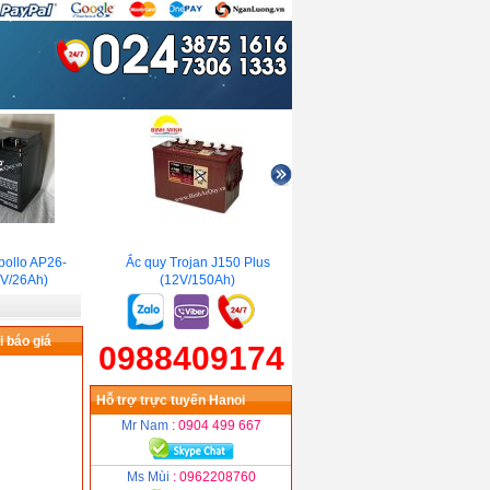
llo AP26-
Ắc quy Trojan J150 Plus
Ắc quy Lead Crystal 6-
/26Ah)
(12V/150Ah)
CNFJ-22(12V /22Ah)
 báo giá
0988409174
Hỗ trợ trực tuyến Hanoi
Mr Nam
: 0904 499 667
Ms Mùi
: 0962208760