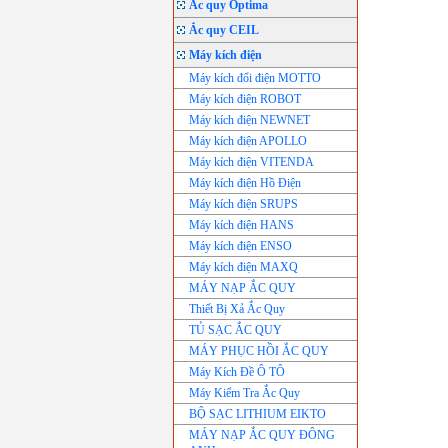
Ắc quy Optima
Ắc quy CEIL
Máy kích điện
Máy kích đổi điện MOTTO
Máy kích điện ROBOT
Máy kích điện NEWNET
Máy kích điện APOLLO
Máy kích điện VITENDA
Máy kích điện Hồ Điện
Máy kích điện SRUPS
Máy kích điện HANS
Máy kích điện ENSO
Máy kích điện MAXQ
MÁY NẠP ẮC QUY
Thiết Bị Xả Ắc Quy
TỦ SẠC ẮC QUY
MÁY PHỤC HỒI ẮC QUY
Máy Kích Đề Ô TÔ
Máy Kiểm Tra Ắc Quy
BỘ SẠC LITHIUM EIKTO
MÁY NẠP ẮC QUY ĐÔNG