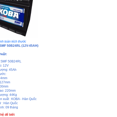
nh toàn kích thước
 SMF 50B24RL (12V-45AH)
huật:
: SMF 50B24RL
p: 12V
ượng: 45Ah
hước:
234mm
 127mm
200mm
cao: 220mm
lượng: 44Kg
n xuất : KOBA - Hàn Quốc
ứ : Hàn Quốc
nh: 09 tháng
 hệ để biết