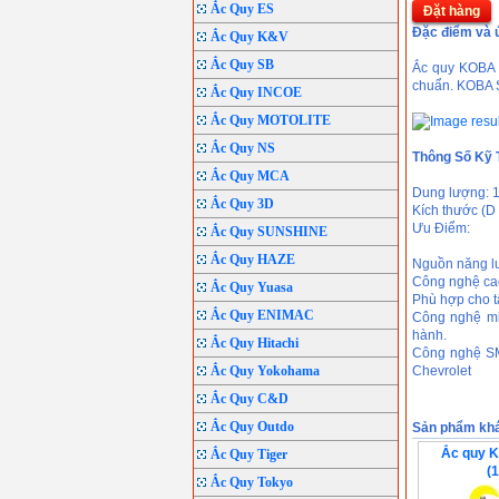
Ắc Quy ES
Đặt hàng
Đặc điểm và 
Ắc Quy K&V
Ắc Quy SB
Ắc quy KOBA s
chuẩn. KOBA 
Ắc Quy INCOE
Ắc Quy MOTOLITE
Ắc Quy NS
Thông Số Kỹ 
Ắc Quy MCA
Dung lượng: 1
Ắc Quy 3D
Kích thước (D 
Ưu Điểm:
Ắc Quy SUNSHINE
Ắc Quy HAZE
Nguồn năng lư
Công nghệ cao 
Ắc Quy Yuasa
Phù hợp cho tấ
Ắc Quy ENIMAC
Công nghệ mi
hành.
Ắc Quy Hitachi
Công nghệ SM
Ắc Quy Yokohama
Chevrolet
Ắc Quy C&D
Ắc Quy Outdo
Sản phẩm kh
Ắc quy 
Ắc Quy Tiger
(
Ắc Quy Tokyo