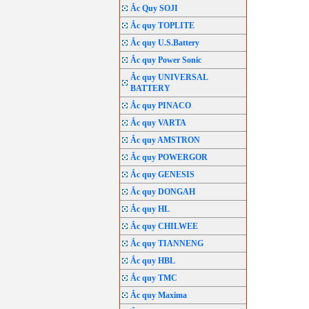
Ắc Quy SOJI
Ắc quy TOPLITE
Ắc quy U.S.Battery
Ắc quy Power Sonic
Ắc quy UNIVERSAL
BATTERY
Ắc quy PINACO
Ắc quy VARTA
Ắc quy AMSTRON
Ắc quy POWERGOR
Ắc quy GENESIS
Ắc quy DONGAH
Ắc quy HL
Ắc quy CHILWEE
Ắc quy TIANNENG
Ắc quy HBL
Ắc quy TMC
Ắc quy Maxima