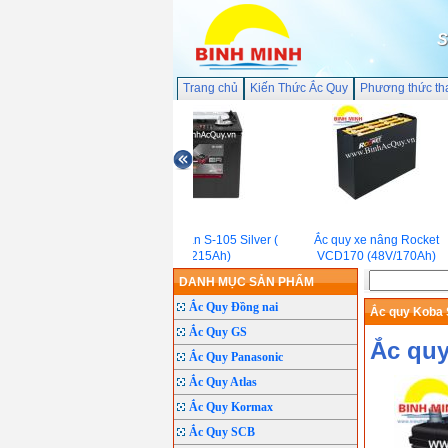
S
Trang chủ
Kiến Thức Ắc Quy
Phương thức th
Ắc quy Trojan S-105 Silver (
Ắc quy xe nâng Rocket
6V-215Ah)
VCD170 (48V/170Ah)
DANH MỤC SẢN PHẨM
Ắc Quy Đồng nai
Ắc quy Koba
Ắc Quy GS
Ắc qu
Ắc Quy Panasonic
Ắc Quy Atlas
Ắc Quy Kormax
Ắc Quy SCB