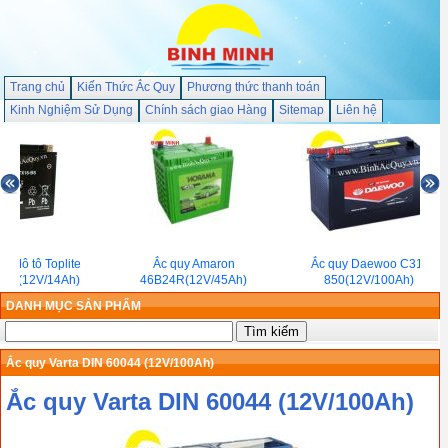
Trang chủ
Kiến Thức Ắc Quy
Phương thức thanh toán
Kinh Nghiệm Sử Dụng
Chính sách giao Hàng
Sitemap
Liên hệ
 Mô tô Toplite
Ắc quy Amaron
Ắc quy Daewoo C31-
S (12V/14Ah)
46B24R(12V/45Ah)
850(12V/100Ah)
DANH MỤC SẢN PHẨM
Ắc quy Varta DIN 60044 (12V/100Ah)
Ắc quy Varta DIN 60044 (12V/100Ah)