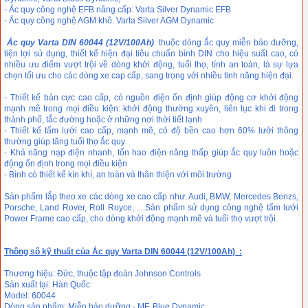
- Ắc quy công nghệ EFB nâng cấp: Varta Silver Dynamic EFB
- Ắc quy công nghệ AGM khô: Varta Silver AGM Dynamic
Ắc quy Varta DIN 60044 (12V/100Ah)
thuộc dòng ắc quy miễn bảo dưỡng,
tiện lợi sử dụng, thiết kế hiện đại tiêu chuẩn bình DIN cho hiệu suất cao, có
nhiều ưu điểm vượt trội về dòng khởi động, tuổi thọ, tính an toàn, là sự lựa
chọn tối ưu cho các dòng xe cap cấp, sang trọng với nhiều tinh năng hiện đại.
- Thiết kế bản cực cao cấp, có nguồn điện ổn định giúp động cơ khởi động
mạnh mẽ trong mọi điều kiện: khởi động thường xuyên, liên tục khi đi trong
thành phố, tắc đường hoặc ở những nơi thời tiết lạnh
- Thiết kế tấm lưới cao cấp, mạnh mẽ, có độ bền cao hơn 60% lưới thông
thường giúp tăng tuổi thọ ắc quy
- Khả năng nạp điện nhanh, tổn hao điện năng thấp giúp ắc quy luôn hoặc
động ổn định trong mọi điều kiện
- Bình có thiết kế kín khí, an toàn và thân thiện với môi trường
Sản phẩm lắp theo xe các dòng xe cao cấp như: Audi, BMW, Mercedes Benzs,
Porsche, Land Rover, Roll Royce, ....Sản phẩm sử dụng công nghệ tấm lưới
Power Frame cao cấp, cho dòng khởi động mạnh mẽ và tuổi thọ vượt trội.
Thông sô kỹ thuất của Ắc quy Varta DIN 60044 (12V/100Ah) :
Thương hiệu: Đức, thuộc tập đoàn Johnson Controls
Sản xuất tại: Hàn Quốc
Model: 60044
Dòng sản phẩm: Miễn bảo dưỡng - MF, Blue Dynamic