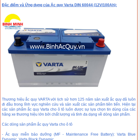
Đặc điểm và Ứng dụng của Ắc quy Varta DIN 60044 (12V/100Ah):
Thương hiệu ắc quy VARTA với lịch sử hơn 125 năm sản xuất ắc quy đã luôn
đi đầu trong lĩnh vực nghiên cứu và sản xuất các sản phẩm tiên tiến. Hiện tại
các sản phẩm ắc quy Varta cho ô tô luôn được sự lựa chọn tin dùng của các
hãng xe thương hiệu lớn bởi chất lượng và tính đa dạng về dòng sản phẩm.
Các dòng sản phẩm ắc quy Varta cho ô tô
- Ắc quy miễn bảo dưỡng (MF - Maintenance Free Battery): Varta Blue
Dynamic, Varta Black Dynamic,