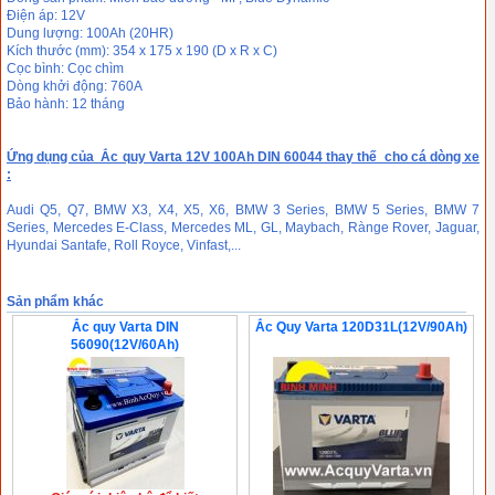
Điện áp: 12V
Dung lượng: 100Ah (20HR)
Kích thước (mm): 354 x 175 x 190 (D x R x C)
Cọc bình: Cọc chìm
Dòng khởi động: 760A
Bảo hành: 12 tháng
Ứng dụng của Ắc quy Varta 12V 100Ah DIN 60044 thay thế cho cá dòng xe
:
Audi Q5, Q7, BMW X3, X4, X5, X6, BMW 3 Series, BMW 5 Series, BMW 7
Series, Mercedes E-Class, Mercedes ML, GL, Maybach, Rànge Rover, Jaguar,
Hyundai Santafe, Roll Royce, Vinfast,...
Sản phẩm khác
Ắc quy Varta DIN
Ắc Quy Varta 120D31L(12V/90Ah)
56090(12V/60Ah)