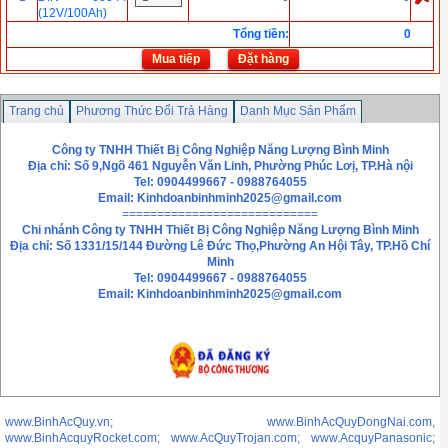
(12V/100Ah)
Tổng tiền
:
0
Mua tiếp
Đặt hàng
Trang chủ
Phương Thức Đổi Trả Hàng
Danh Mục Sản Phẩm
Chính sách bảo mật thông tin
Liên hệ
Công ty TNHH Thiết Bị Công Nghiệp Năng Lượng Bình Minh
Địa chỉ: Số 9,Ngõ 461 Nguyễn Văn Linh, Phường Phúc Lơị, TP.Hà nội
Tel: 0904499667 - 0988764055
Email:
Kinhdoanbinhminh2025@gmail.com
============================
Chi nhánh
Công ty TNHH Thiết Bị Công Nghiệp Năng Lượng Bình Minh
Địa chỉ: Số 1331/15/144 Đường Lê Đức Thọ,Phường An Hội Tây, TP.Hồ Chí
Minh
Tel: 0904499667 - 0988764055
Email: Kinhdoanbinhminh2025@gmail.com
www.BinhAcQuy.vn; www.BinhAcQuyDongNai.com,
www.BinhAcquyRocket.com; www.AcQuyTrojan.com; www.AcquyPanasonic;