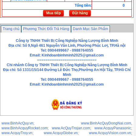
Tổng tiền
:
0
Mua tiếp
Đặt hàng
Trang chủ
Phương Thức Đổi Trả Hàng
Danh Mục Sản Phẩm
Chính sách bảo mật thông tin
Liên hệ
Công ty TNHH Thiết Bị Công Nghiệp Năng Lượng Bình Minh
Địa chỉ: Số 9,Ngõ 461 Nguyễn Văn Linh, Phường Phúc Lơị, TP.Hà nội
Tel: 0904499667 - 0988764055
Email:
Kinhdoanbinhminh2025@gmail.com
============================
Chi nhánh
Công ty TNHH Thiết Bị Công Nghiệp Năng Lượng Bình Minh
Địa chỉ: Số 1331/15/144 Đường Lê Đức Thọ,Phường An Hội Tây, TP.Hồ Chí
Minh
Tel: 0904499667 - 0988764055
Email: Kinhdoanbinhminh2025@gmail.com
www.BinhAcQuy.vn; www.BinhAcQuyDongNai.com,
www.BinhAcquyRocket.com; www.AcQuyTrojan.com; www.AcquyPanasonic;
www.AcquyTroy.vn; www.AcquyGlobe.vn; www.AcquyVision.com.vn;