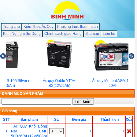
Trang chủ
Kiến Thức Ắc Quy
Phương thức thanh toán
Kinh Nghiệm Sử Dụng
Chính sách giao Hàng
Sitemap
Liên hệ
jan S-105 Silver (
Ắc quy Outdo YT9A-
Ắc quy Monbat AGM 12V-
V-215Ah)
BS(12V/9Ah)
60Ah
DANH MỤC SẢN PHẨM
Giỏ hàng
STT
Sản phẩm
SL
Đơn giá
Thành tiền
Xóa
Ác Quy Khô Đồng
1
Nai CMF
0
0
50D26R/L(12V/50Ah)