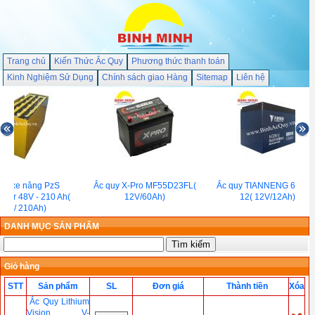
Trang chủ
Kiến Thức Ắc Quy
Phương thức thanh toán
Kinh Nghiệm Sử Dụng
Chính sách giao Hàng
Sitemap
Liên hệ
uy xe nâng PzS
Ắc quy X-Pro MF55D23FL(
Ắc quy TIANNENG 6-DZM
ikor 48V - 210 Ah(
12V/60Ah)
12( 12V/12Ah)
8V / 210Ah)
DANH MỤC SẢN PHẨM
Giỏ hàng
STT
Sản phẩm
SL
Đơn giá
Thành tiền
Xóa
Ắc Quy Lithium
Vision V-