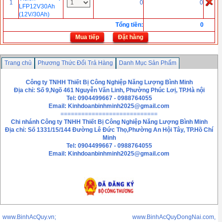
1
0
0
LFP12V30Ah
(12V/30Ah)
Tổng tiền
:
0
Mua tiếp
Đặt hàng
Trang chủ
Phương Thức Đổi Trả Hàng
Danh Mục Sản Phẩm
Chính sách bảo mật thông tin
Liên hệ
Công ty TNHH Thiết Bị Công Nghiệp Năng Lượng Bình Minh
Địa chỉ: Số 9,Ngõ 461 Nguyễn Văn Linh, Phường Phúc Lơị, TP.Hà nội
Tel: 0904499667 - 0988764055
Email:
Kinhdoanbinhminh2025@gmail.com
============================
Chi nhánh
Công ty TNHH Thiết Bị Công Nghiệp Năng Lượng Bình Minh
Địa chỉ: Số 1331/15/144 Đường Lê Đức Thọ,Phường An Hội Tây, TP.Hồ Chí
Minh
Tel: 0904499667 - 0988764055
Email: Kinhdoanbinhminh2025@gmail.com
www.BinhAcQuy.vn; www.BinhAcQuyDongNai.com,