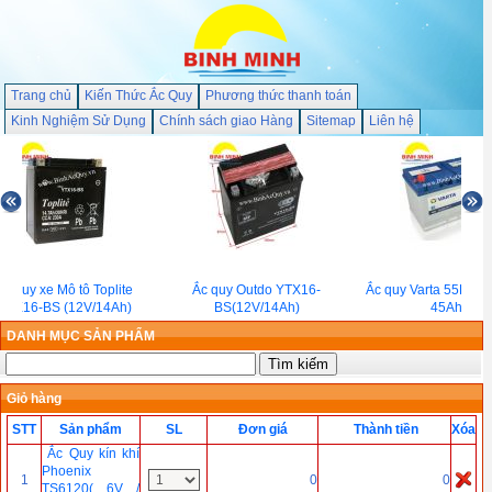
Trang chủ
Kiến Thức Ắc Quy
Phương thức thanh toán
Kinh Nghiệm Sử Dụng
Chính sách giao Hàng
Sitemap
Liên hệ
Ắc quy xe Mô tô Toplite
Ắc quy Outdo YTX16-
Ắc quy Varta 55B24L
YTX16-BS (12V/14Ah)
BS(12V/14Ah)
45Ah)
DANH MỤC SẢN PHẨM
Giỏ hàng
STT
Sản phẩm
SL
Đơn giá
Thành tiền
Xóa
Ắc Quy kín khí
Phoenix
1
0
0
TS6120( 6V /