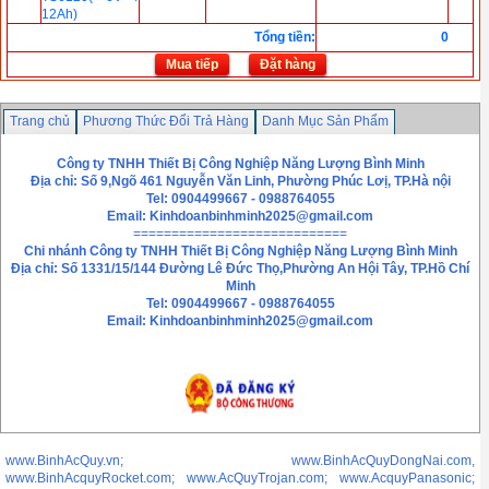
12Ah)
Tổng tiền
:
0
Mua tiếp
Đặt hàng
Trang chủ
Phương Thức Đổi Trả Hàng
Danh Mục Sản Phẩm
Chính sách bảo mật thông tin
Liên hệ
Công ty TNHH Thiết Bị Công Nghiệp Năng Lượng Bình Minh
Địa chỉ: Số 9,Ngõ 461 Nguyễn Văn Linh, Phường Phúc Lơị, TP.Hà nội
Tel: 0904499667 - 0988764055
Email:
Kinhdoanbinhminh2025@gmail.com
============================
Chi nhánh
Công ty TNHH Thiết Bị Công Nghiệp Năng Lượng Bình Minh
Địa chỉ: Số 1331/15/144 Đường Lê Đức Thọ,Phường An Hội Tây, TP.Hồ Chí
Minh
Tel: 0904499667 - 0988764055
Email: Kinhdoanbinhminh2025@gmail.com
www.BinhAcQuy.vn; www.BinhAcQuyDongNai.com,
www.BinhAcquyRocket.com; www.AcQuyTrojan.com; www.AcquyPanasonic;