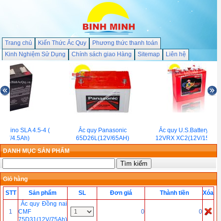
Trang chủ
Kiến Thức Ắc Quy
Phương thức thanh toán
Kinh Nghiệm Sử Dụng
Chính sách giao Hàng
Sitemap
Liên hệ
 Rhino SLA 4.5-4 (
Ắc quy Panasonic
Ắc quy U.S.Battery US
4V/4.5Ah)
65D26L(12V/65AH)
12VRX XC2(12V/155Ah
DANH MỤC SẢN PHẨM
Giỏ hàng
STT
Sản phẩm
SL
Đơn giá
Thành tiền
Xóa
Ắc quy Đồng nai
1
CMF
0
0
75D31(12V/75Ah)