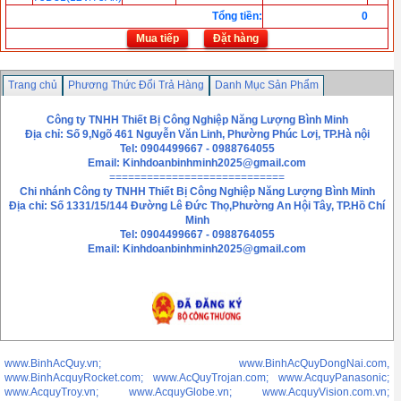
Tổng tiền
:
0
Mua tiếp
Đặt hàng
Trang chủ
Phương Thức Đổi Trả Hàng
Danh Mục Sản Phẩm
Chính sách bảo mật thông tin
Liên hệ
Công ty TNHH Thiết Bị Công Nghiệp Năng Lượng Bình Minh
Địa chỉ: Số 9,Ngõ 461 Nguyễn Văn Linh, Phường Phúc Lơị, TP.Hà nội
Tel: 0904499667 - 0988764055
Email:
Kinhdoanbinhminh2025@gmail.com
============================
Chi nhánh
Công ty TNHH Thiết Bị Công Nghiệp Năng Lượng Bình Minh
Địa chỉ: Số 1331/15/144 Đường Lê Đức Thọ,Phường An Hội Tây, TP.Hồ Chí
Minh
Tel: 0904499667 - 0988764055
Email: Kinhdoanbinhminh2025@gmail.com
www.BinhAcQuy.vn; www.BinhAcQuyDongNai.com,
www.BinhAcquyRocket.com; www.AcQuyTrojan.com; www.AcquyPanasonic;
www.AcquyTroy.vn; www.AcquyGlobe.vn; www.AcquyVision.com.vn;