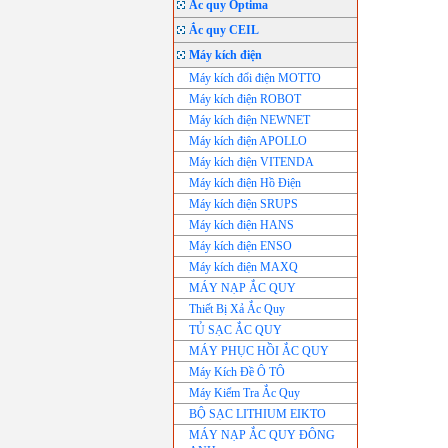
Ắc quy Optima
Ắc quy CEIL
Máy kích điện
Máy kích đổi điện MOTTO
Máy kích điện ROBOT
Máy kích điện NEWNET
Máy kích điện APOLLO
Máy kích điện VITENDA
Máy kích điện Hồ Điện
Máy kích điện SRUPS
Máy kích điện HANS
Máy kích điện ENSO
Máy kích điện MAXQ
MÁY NẠP ẮC QUY
Thiết Bị Xả Ắc Quy
TỦ SẠC ẮC QUY
MÁY PHỤC HỒI ẮC QUY
Máy Kích Đề Ô TÔ
Máy Kiểm Tra Ắc Quy
BỘ SẠC LITHIUM EIKTO
MÁY NẠP ẮC QUY ĐÔNG