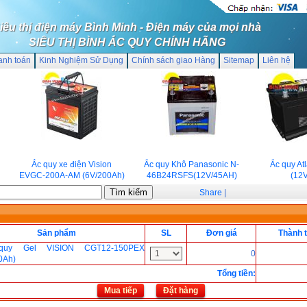
iêu thị điện máy Bình Minh - Điện máy của mọi nhà
SIÊU THỊ BÌNH ẮC QUY CHÍNH HÃNG
anh toán
Kinh Nghiệm Sử Dụng
Chính sách giao Hàng
Sitemap
Liên hệ
Ắc quy xe điện Vision
Ắc quy Khô Panasonic N-
Ắc quy Atl
EVGC-200A-AM (6V/200Ah)
46B24RSFS(12V/45AH)
(12V/
Share
|
Sản phẩm
SL
Đơn giá
Thành t
quy Gel VISION CGT12-150PEX
0
0Ah)
Tổng tiền
:
Mua tiếp
Đặt hàng