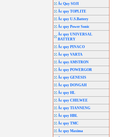
Ắc Quy SOJI
Ắc quy TOPLITE
Ắc quy U.S.Battery
Ắc quy Power Sonic
Ắc quy UNIVERSAL
BATTERY
Ắc quy PINACO
Ắc quy VARTA
Ắc quy AMSTRON
Ắc quy POWERGOR
Ắc quy GENESIS
Ắc quy DONGAH
Ắc quy HL
Ắc quy CHILWEE
Ắc quy TIANNENG
Ắc quy HBL
Ắc quy TMC
Ắc quy Maxima