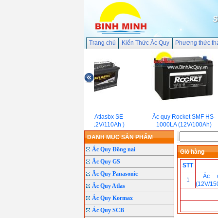
S
Trang chủ
Kiến Thức Ắc Quy
Phương thức th
Ắc Quy Atlasbx SE
Ắc quy Rocket SMF HS-
61010(12V/110Ah )
1000LA (12V/100Ah)
DANH MỤC SẢN PHẨM
Ắc Quy Đồng nai
Giỏ hàng
Ắc Quy GS
STT
Ắc Quy Panasonic
Ắc 
1
(12V/15
Ắc Quy Atlas
Ắc Quy Kormax
Ắc Quy SCB