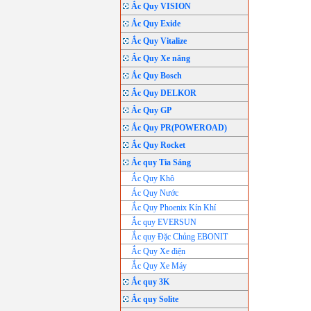
Ắc Quy VISION
Ắc Quy Exide
Ắc Quy Vitalize
Ắc Quy Xe nâng
Ắc Quy Bosch
Ắc Quy DELKOR
Ắc Quy GP
Ắc Quy PR(POWEROAD)
Ắc Quy Rocket
Ắc quy Tia Sáng
Ắc Quy Khô
Ác Quy Nước
Ắc Quy Phoenix Kín Khí
Ắc quy EVERSUN
Ắc quy Đặc Chủng EBONIT
Ắc Quy Xe điện
Ắc Quy Xe Máy
Ắc quy 3K
Ắc quy Solite