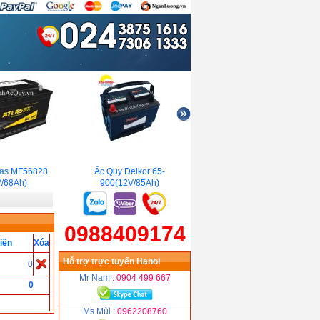
as MF56828
Ắc Quy Delkor 65-
Ắc quy khô GS MF
68Ah)
900(12V/85Ah)
40B19L(S) (12V/35Ah)
0988409174
iền
Xóa
Hỗ trợ trực tuyến Hanoi
0
Mr Nam
: 0904 499 667
0
Ms Mùi
: 0962208760