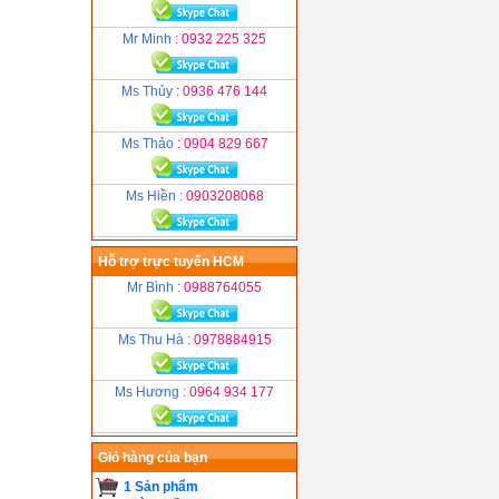
Mr Minh
: 0932 225 325
Ms Thủy
: 0936 476 144
Ms Thảo
: 0904 829 667
Ms Hiền
: 0903208068
Hỗ trợ trực tuyến HCM
Mr Bình
: 0988764055
Ms Thu Hà
: 0978884915
Ms Hương
: 0964 934 177
Giỏ hàng của bạn
1 Sản phẩm