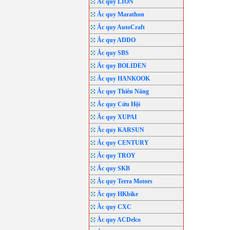
Ắc quy LION
Ắc quy Marathon
Ắc quy AutoCraft
Ắc quy ADDO
Ắc quy SBS
Ắc quy BOLIDEN
Ắc quy HANKOOK
Ắc quy Thiên Năng
Ắc quy Cửu Hội
Ắc quy XUPAI
Ắc quy KARSUN
Ắc quy CENTURY
Ắc quy TROY
Ắc quy SKB
Ắc quy Terra Motors
Ắc quy HKbike
Ắc quy CXC
Ắc quy ACDelco