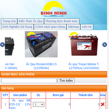
Trang chủ
Kiến Thức Ắc Quy
Phương thức thanh toán
Kinh Nghiệm Sử Dụng
Chính sách giao Hàng
Sitemap
Liên hệ
n Pure Gel
Ắc Quy Rocket AGM L5
Ắc quy Trojan Motive T-
12V/ 200Ah)
(12V/95Ah)
1275Plus( 12V/150Ah)
DANH MỤC SẢN PHẨM
Giỏ hàng
STT
Sản phẩm
SL
Đơn giá
Thành tiền
Xóa
Ắc quy MK
1
ES5-12( 12V-
0
0
5Ah)