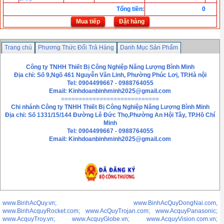
Tổng tiền
:
0
Mua tiếp
Đặt hàng
Trang chủ
Phương Thức Đổi Trả Hàng
Danh Mục Sản Phẩm
Chính sách bảo mật thông tin
Liên hệ
Công ty TNHH Thiết Bị Công Nghiệp Năng Lượng Bình Minh
Địa chỉ: Số 9,Ngõ 461 Nguyễn Văn Linh, Phường Phúc Lơị, TP.Hà nội
Tel: 0904499667 - 0988764055
Email:
Kinhdoanbinhminh2025@gmail.com
============================
Chi nhánh
Công ty TNHH Thiết Bị Công Nghiệp Năng Lượng Bình Minh
Địa chỉ: Số 1331/15/144 Đường Lê Đức Thọ,Phường An Hội Tây, TP.Hồ Chí
Minh
Tel: 0904499667 - 0988764055
Email: Kinhdoanbinhminh2025@gmail.com
www.BinhAcQuy.vn; www.BinhAcQuyDongNai.com,
www.BinhAcquyRocket.com; www.AcQuyTrojan.com; www.AcquyPanasonic;
www.AcquyTroy.vn; www.AcquyGlobe.vn; www.AcquyVision.com.vn;