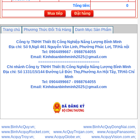
Tổng tiền
:
0
Mua tiếp
Đặt hàng
Trang chủ
Phương Thức Đổi Trả Hàng
Danh Mục Sản Phẩm
Chính sách bảo mật thông tin
Liên hệ
Công ty TNHH Thiết Bị Công Nghiệp Năng Lượng Bình Minh
Địa chỉ: Số 9,Ngõ 461 Nguyễn Văn Linh, Phường Phúc Lơị, TP.Hà nội
Tel: 0904499667 - 0988764055
Email:
Kinhdoanbinhminh2025@gmail.com
============================
Chi nhánh
Công ty TNHH Thiết Bị Công Nghiệp Năng Lượng Bình Minh
Địa chỉ: Số 1331/15/144 Đường Lê Đức Thọ,Phường An Hội Tây, TP.Hồ Chí
Minh
Tel: 0904499667 - 0988764055
Email: Kinhdoanbinhminh2025@gmail.com
www.BinhAcQuy.vn; www.BinhAcQuyDongNai.com,
www.BinhAcquyRocket.com; www.AcQuyTrojan.com; www.AcquyPanasonic;
www.AcquyTroy.vn; www.AcquyGlobe.vn; www.AcquyVision.com.vn;