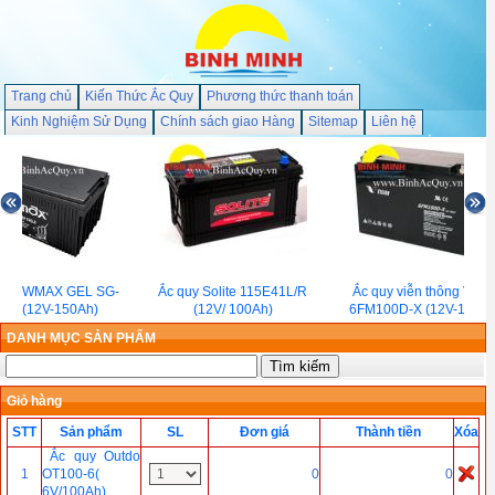
Trang chủ
Kiến Thức Ắc Quy
Phương thức thanh toán
Kinh Nghiệm Sử Dụng
Chính sách giao Hàng
Sitemap
Liên hệ
y NEWMAX GEL SG-
Ắc quy Solite 115E41L/R
Ắc quy viễn thông Visio
00H(12V-150Ah)
(12V/ 100Ah)
6FM100D-X (12V-100AH
DANH MỤC SẢN PHẨM
Giỏ hàng
STT
Sản phẩm
SL
Đơn giá
Thành tiền
Xóa
Ắc quy Outdo
1
OT100-6(
0
0
6V/100Ah)