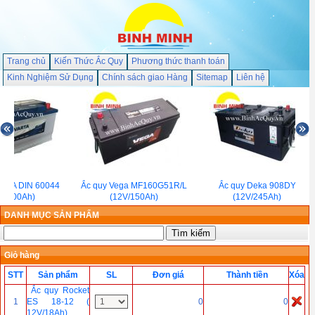
Trang chủ
Kiến Thức Ắc Quy
Phương thức thanh toán
Kinh Nghiệm Sử Dụng
Chính sách giao Hàng
Sitemap
Liên hệ
ARTA DIN 60044
Ắc quy Vega MF160G51R/L
Ắc quy Deka 908DY
V-100Ah)
(12V/150Ah)
(12V/245Ah)
DANH MỤC SẢN PHẨM
Giỏ hàng
STT
Sản phẩm
SL
Đơn giá
Thành tiền
Xóa
Ắc quy Rocket
1
ES 18-12 (
0
0
12V/18Ah)