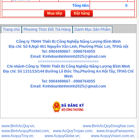
Tổng tiền
:
0
Mua tiếp
Đặt hàng
Trang chủ
Phương Thức Đổi Trả Hàng
Danh Mục Sản Phẩm
Chính sách bảo mật thông tin
Liên hệ
Công ty TNHH Thiết Bị Công Nghiệp Năng Lượng Bình Minh
Địa chỉ: Số 9,Ngõ 461 Nguyễn Văn Linh, Phường Phúc Lơị, TP.Hà nội
Tel: 0904499667 - 0988764055
Email:
Kinhdoanbinhminh2025@gmail.com
============================
Chi nhánh
Công ty TNHH Thiết Bị Công Nghiệp Năng Lượng Bình Minh
Địa chỉ: Số 1331/15/144 Đường Lê Đức Thọ,Phường An Hội Tây, TP.Hồ Chí
Minh
Tel: 0904499667 - 0988764055
Email: Kinhdoanbinhminh2025@gmail.com
www.BinhAcQuy.vn; www.BinhAcQuyDongNai.com,
www.BinhAcquyRocket.com; www.AcQuyTrojan.com; www.AcquyPanasonic;
www.AcquyTroy.vn; www.AcquyGlobe.vn; www.AcquyVision.com.vn;