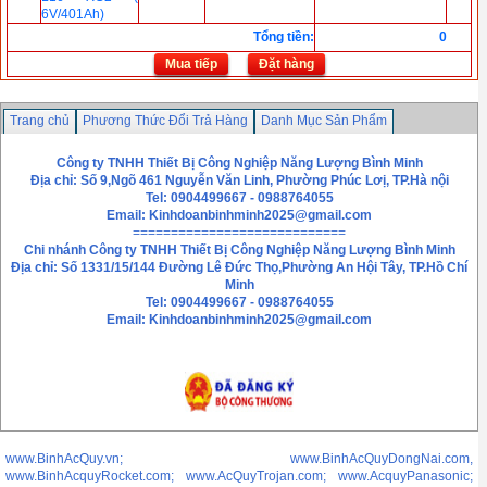
6V/401Ah)
Tổng tiền
:
0
Mua tiếp
Đặt hàng
Trang chủ
Phương Thức Đổi Trả Hàng
Danh Mục Sản Phẩm
Chính sách bảo mật thông tin
Liên hệ
Công ty TNHH Thiết Bị Công Nghiệp Năng Lượng Bình Minh
Địa chỉ: Số 9,Ngõ 461 Nguyễn Văn Linh, Phường Phúc Lơị, TP.Hà nội
Tel: 0904499667 - 0988764055
Email:
Kinhdoanbinhminh2025@gmail.com
============================
Chi nhánh
Công ty TNHH Thiết Bị Công Nghiệp Năng Lượng Bình Minh
Địa chỉ: Số 1331/15/144 Đường Lê Đức Thọ,Phường An Hội Tây, TP.Hồ Chí
Minh
Tel: 0904499667 - 0988764055
Email: Kinhdoanbinhminh2025@gmail.com
www.BinhAcQuy.vn; www.BinhAcQuyDongNai.com,
www.BinhAcquyRocket.com; www.AcQuyTrojan.com; www.AcquyPanasonic;