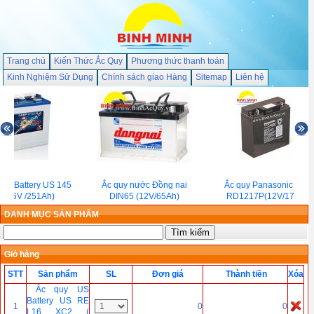
Trang chủ
Kiến Thức Ắc Quy
Phương thức thanh toán
Kinh Nghiệm Sử Dụng
Chính sách giao Hàng
Sitemap
Liên hệ
US Battery US 145
Ắc quy nước Đồng nai
Ắc quy Panasonic LC-
 ( 6V /251Ah)
DIN65 (12V/65Ah)
RD1217P(12V/17Ah)
DANH MỤC SẢN PHẨM
Giỏ hàng
STT
Sản phẩm
SL
Đơn giá
Thành tiền
Xóa
Ắc quy US
Battery US RE
1
0
0
L16 XC2 (