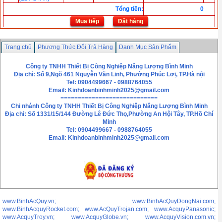
Tổng tiền
:
0
Mua tiếp
Đặt hàng
Trang chủ
Phương Thức Đổi Trả Hàng
Danh Mục Sản Phẩm
Chính sách bảo mật thông tin
Liên hệ
Công ty TNHH Thiết Bị Công Nghiệp Năng Lượng Bình Minh
Địa chỉ: Số 9,Ngõ 461 Nguyễn Văn Linh, Phường Phúc Lơị, TP.Hà nội
Tel: 0904499667 - 0988764055
Email:
Kinhdoanbinhminh2025@gmail.com
============================
Chi nhánh
Công ty TNHH Thiết Bị Công Nghiệp Năng Lượng Bình Minh
Địa chỉ: Số 1331/15/144 Đường Lê Đức Thọ,Phường An Hội Tây, TP.Hồ Chí
Minh
Tel: 0904499667 - 0988764055
Email: Kinhdoanbinhminh2025@gmail.com
www.BinhAcQuy.vn; www.BinhAcQuyDongNai.com,
www.BinhAcquyRocket.com; www.AcQuyTrojan.com; www.AcquyPanasonic;
www.AcquyTroy.vn; www.AcquyGlobe.vn; www.AcquyVision.com.vn;