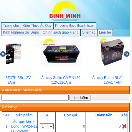
Trang chủ
Kiến Thức Ắc Quy
Phương thức thanh toán
Kinh Nghiệm Sử Dụng
Chính sách giao Hàng
Sitemap
Liên hệ
 BS BTX7L-BS( 12V
Ắc quy Solite CMF N120
Ắc quy Rhino SLA 17-12
/6.3Ah)
(12V/120Ah)
12V/17 Ah)
DANH MỤC SẢN PHẨM
Giỏ hàng
STT
Sản phẩm
SL
Đơn giá
Thành tiền
Xóa
Ắc quy kín khí
1
Long WP24-12
0
0
(12V/24Ah)