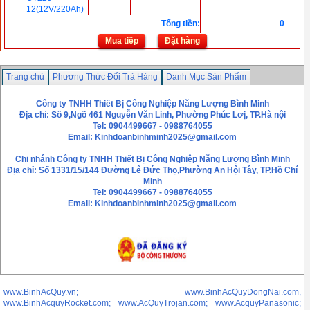
12(12V/220Ah)
Tổng tiền
:
0
Mua tiếp
Đặt hàng
Trang chủ
Phương Thức Đổi Trả Hàng
Danh Mục Sản Phẩm
Chính sách bảo mật thông tin
Liên hệ
Công ty TNHH Thiết Bị Công Nghiệp Năng Lượng Bình Minh
Địa chỉ: Số 9,Ngõ 461 Nguyễn Văn Linh, Phường Phúc Lơị, TP.Hà nội
Tel: 0904499667 - 0988764055
Email:
Kinhdoanbinhminh2025@gmail.com
============================
Chi nhánh
Công ty TNHH Thiết Bị Công Nghiệp Năng Lượng Bình Minh
Địa chỉ: Số 1331/15/144 Đường Lê Đức Thọ,Phường An Hội Tây, TP.Hồ Chí
Minh
Tel: 0904499667 - 0988764055
Email: Kinhdoanbinhminh2025@gmail.com
www.BinhAcQuy.vn; www.BinhAcQuyDongNai.com,
www.BinhAcquyRocket.com; www.AcQuyTrojan.com; www.AcquyPanasonic;