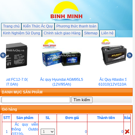
Trang chủ
Kiến Thức Ắc Quy
Phương thức thanh toán
Kinh Nghiệm Sử Dụng
Chính sách giao Hàng
Sitemap
Liên hệ
y Must FC12-7.0(
Ắc quy Hyundai AGM95L5
Ắc Quy Atlasbx SE
12V/7.0Ah)
(12V/95Ah)
61010(12V/110Ah )
DANH MỤC SẢN PHẨM
Giỏ hàng
STT
Sản phẩm
SL
Đơn giá
Thành tiền
Xóa
Ắc quy viễn
thông Outdo
1
0
0
OT220-