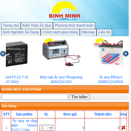
Trang chủ
Kiến Thức Ắc Quy
Phương thức thanh toán
Kinh Nghiệm Sử Dụng
Chính sách giao Hàng
Sitemap
Liên hệ
uy Must FC12-7.0(
Máy nạp ắc quy Shuguang
Ắc quy Đồng nai
12V/7.0Ah)
40A/12V-24V
NS60(12V/45AH)
DANH MỤC SẢN PHẨM
Giỏ hàng
STT
Sản phẩm
SL
Đơn giá
Thành tiền
Xóa
Ắc quy xe đạp
điện Vision
1
0
0
EV12-12Ah