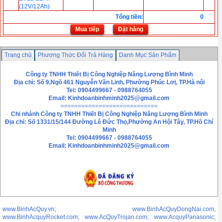
(12V/12Ah)
Tổng tiền
:
0
Mua tiếp
Đặt hàng
Trang chủ
Phương Thức Đổi Trả Hàng
Danh Mục Sản Phẩm
Chính sách bảo mật thông tin
Liên hệ
Công ty TNHH Thiết Bị Công Nghiệp Năng Lượng Bình Minh
Địa chỉ: Số 9,Ngõ 461 Nguyễn Văn Linh, Phường Phúc Lơị, TP.Hà nội
Tel: 0904499667 - 0988764055
Email:
Kinhdoanbinhminh2025@gmail.com
============================
Chi nhánh
Công ty TNHH Thiết Bị Công Nghiệp Năng Lượng Bình Minh
Địa chỉ: Số 1331/15/144 Đường Lê Đức Thọ,Phường An Hội Tây, TP.Hồ Chí
Minh
Tel: 0904499667 - 0988764055
Email: Kinhdoanbinhminh2025@gmail.com
www.BinhAcQuy.vn; www.BinhAcQuyDongNai.com,
www.BinhAcquyRocket.com; www.AcQuyTrojan.com; www.AcquyPanasonic;