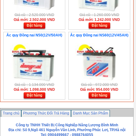
Giá cũ: : 2.520.000 VND
Giá cũ: : 1.260.000 VND
Giá mới: 2.502.000 VND
Giá mới: 1.242.000 VND
Đặt hàng
Đặt hàng
Ắc quy Đồng nai N50(12V/50AH)
Ắc quy Đồng nai NS60(12V/45AH)
Giá cũ: : 1.134.000 VND
Giá cũ: : 972.000 VND
Giá mới: 1.098.000 VND
Giá mới: 954.000 VND
Đặt hàng
Đặt hàng
Trang chủ
Phương Thức Đổi Trả Hàng
Danh Mục Sản Phẩm
Chính sách bảo mật thông tin
Liên hệ
Công ty TNHH Thiết Bị Công Nghiệp Năng Lượng Bình Minh
Địa chỉ: Số 9,Ngõ 461 Nguyễn Văn Linh, Phường Phúc Lơị, TP.Hà nội
Tel: 0904499667 - 0988764055