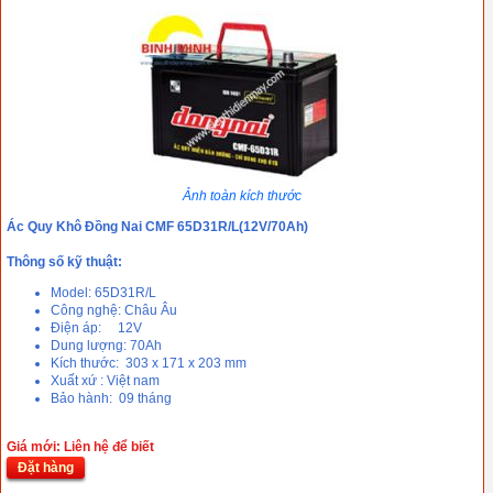
Ảnh toàn kích thước
Ác Quy Khô Đồng Nai CMF 65D31R/L(12V/70Ah)
Thông số kỹ thuật:
Model: 65D31R/L
Công nghệ: Châu Âu
Điện áp: 12V
Dung lượng: 70Ah
Kích thước: 303 x 171 x 203 mm
Xuất xứ : Việt nam
Bảo hành: 09 tháng
Giá mới: Liên hệ để biết
Đặt hàng