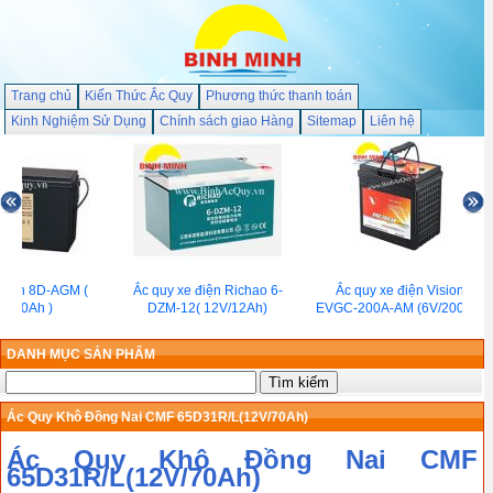
Trang chủ
Kiến Thức Ắc Quy
Phương thức thanh toán
Kinh Nghiệm Sử Dụng
Chính sách giao Hàng
Sitemap
Liên hệ
an 8D-AGM (
Ắc quy xe điện Richao 6-
Ắc quy xe điện Vision
60Ah )
DZM-12( 12V/12Ah)
EVGC-200A-AM (6V/200Ah)
DANH MỤC SẢN PHẨM
Ác Quy Khô Đồng Nai CMF 65D31R/L(12V/70Ah)
Ác Quy Khô Đồng Nai CMF
65D31R/L(12V/70Ah)