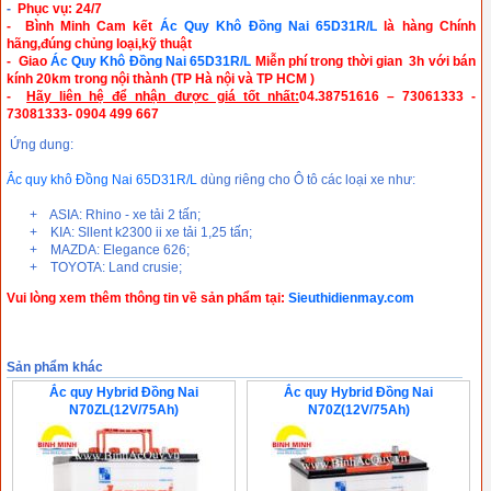
-
Phục vụ: 24/7
- Bình Minh Cam kết
Ác Quy Khô Đồng Nai 65D31R/L
là hàng Chính
hãng,đúng chủng loại,kỹ thuật
- Giao
Ác Quy Khô Đồng Nai 65D31R/L
Miễn phí trong thời gian 3h với bán
kính 20km trong
nội thành (TP Hà nội và TP HCM )
-
Hãy liên hệ để nhận được giá tốt nhất:
04.38751616 – 73061333 -
73081333- 0904 499 667
Ứng dung:
Ắc quy khô Đồng Nai 65D31R/L
dùng riêng cho Ô tô các loại xe như:
+ ASIA: Rhino - xe tải 2 tấn;
+ KIA: Sllent k2300 ii xe tải 1,25 tấn;
+ MAZDA: Elegance 626;
+ TOYOTA: Land crusie;
Vui lòng xem thêm thông tin về sản phẩm tại:
Sieuthidienmay.com
Sản phẩm khác
Ắc quy Hybrid Đồng Nai
Ắc quy Hybrid Đồng Nai
N70ZL(12V/75Ah)
N70Z(12V/75Ah)