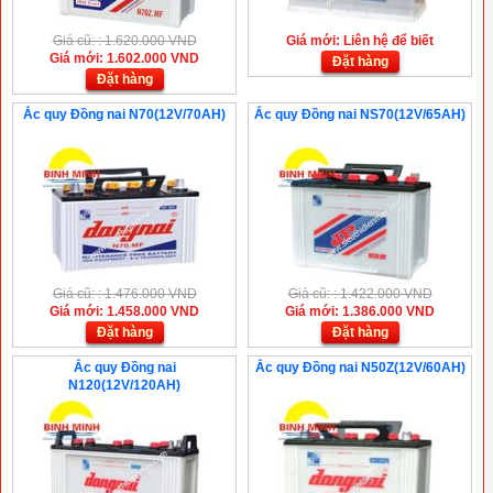
Giá cũ: : 1.620.000 VND
Giá mới: Liên hệ để biết
Giá mới: 1.602.000 VND
Đặt hàng
Đặt hàng
Ắc quy Đồng nai N70(12V/70AH)
Ắc quy Đồng nai NS70(12V/65AH)
Giá cũ: : 1.476.000 VND
Giá cũ: : 1.422.000 VND
Giá mới: 1.458.000 VND
Giá mới: 1.386.000 VND
Đặt hàng
Đặt hàng
Ắc quy Đồng nai
Ắc quy Đồng nai N50Z(12V/60AH)
N120(12V/120AH)