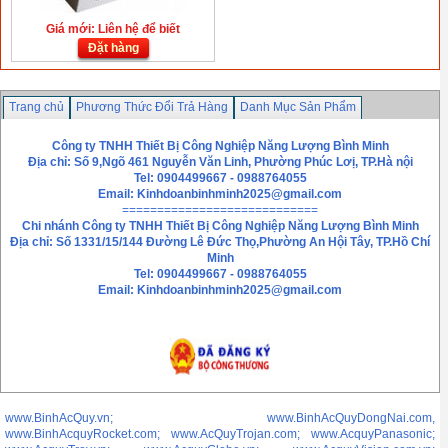
Giá mới: Liên hệ để biết
Đặt hàng
Trang chủ
Phương Thức Đổi Trả Hàng
Danh Mục Sản Phẩm
Chính sách bảo mật thông tin
Liên hệ
Công ty TNHH Thiết Bị Công Nghiệp Năng Lượng Bình Minh
Địa chỉ: Số 9,Ngõ 461 Nguyễn Văn Linh, Phường Phúc Lơị, TP.Hà nội
Tel: 0904499667 - 0988764055
Email:
Kinhdoanbinhminh2025@gmail.com
============================
Chi nhánh
Công ty TNHH Thiết Bị Công Nghiệp Năng Lượng Bình Minh
Địa chỉ: Số 1331/15/144 Đường Lê Đức Thọ,Phường An Hội Tây, TP.Hồ Chí
Minh
Tel: 0904499667 - 0988764055
Email: Kinhdoanbinhminh2025@gmail.com
www.BinhAcQuy.vn; www.BinhAcQuyDongNai.com,
www.BinhAcquyRocket.com; www.AcQuyTrojan.com; www.AcquyPanasonic;