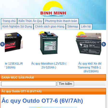
Trang chủ
Kiến Thức Ắc Quy
Phương thức thanh toán
Kinh Nghiệm Sử Dụng
Chính sách giao Hàng
Sitemap
Liên hệ
olite 115E41L/R
Ắc quy Marathon L2V520 (
Ắc quy khô Xe điên
2V/ 100Ah)
2V-520Ah )
Tianneng TNE6-190
(6V/190Ah)
DANH MỤC SẢN PHẨM
Ắc quy Outdo OT7-6 (6V/7Ah)
Ắc quy Outdo OT7-6 (6V/7Ah)