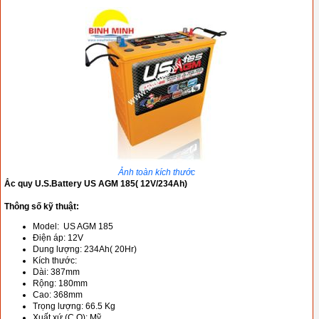
Ảnh toàn kích thước
Ắc quy U.S.Battery US AGM 185( 12V/234Ah)
Thông số kỹ thuật:
Model: US AGM 185
Điện áp: 12V
Dung lượng: 234Ah( 20Hr)
Kích thước:
Dài: 387mm
Rộng: 180mm
Cao: 368mm
Trọng lượng: 66.5 Kg
Xuất xứ (C.O): Mỹ