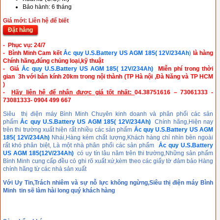
Bảo hành: 6 tháng
Giá mới: Liên hệ để biết
Đặt hàng
- Phục vụ: 24/7
- Bình Minh Cam kết
Ắc quy U.S.Battery US AGM 185( 12V/234Ah
)
là hàng
Chính hãng,đúng chủng loại,kỹ thuật
- Giá
Ắc quy U.S.Battery US AGM 185( 12V/234Ah)
Miễn phí trong thời
gian 3h với bán kính 20km trong
nội thành (TP Hà nội ,Đà Năng và TP HCM
)
-
Hãy liên hệ để nhận được giá tốt nhất:
04.38751616 – 73061333 -
73081333- 0904 499 667
Siêu thị điện máy Bình Minh Chuyên kinh doanh và phân phối các sản
phẩm
Ắc quy U.S.Battery US AGM 185( 12V/234Ah)
Chính hãng,Hiện nay
trên thi trường xuất hiện rất nhiều các sản phẩm
Ắc quy U.S.Battery US AGM
185( 12V/234Ah)
Nhái,Hàng kém chất lượng,Khách hàng chỉ nhìn bên ngoài
rất khó phân biệt, Là một nhà phân phối các sản phẩm
Ắc quy U.S.Battery
US AGM 185(12V/234Ah)
có uy tín lâu năm trên thi trường,Những sản phẩm
Bình Minh cung cấp đều có ghi rõ xuất xứ,kèm theo các giấy tờ đảm bảo Hàng
chính hãng từ các nhà sản xuất
Với Uy Tin,Trách nhiêm và sự nỗ lực không ngừng,Siêu thị điện máy Bình
Minh tin sẽ làm hài long quý khách hàng