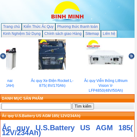
Trang chủ
Kiến Thức Ắc Quy
Phương thức thanh toán
Kinh Nghiệm Sử Dụng
Chính sách giao Hàng
Sitemap
Liên hệ
ng nai
Ắc quy Xe Điện Rocket L-
Ắc quy Viễn thông Lithium
/120AH)
875( 8V/170Ah)
Vision V-
LFP4850(48V/50Ah)
DANH MỤC SẢN PHẨM
Ắc quy U.S.Battery US AGM 185( 12V/234Ah)
Ắc quy U.S.Battery US AGM 185(
12V/234Ah)