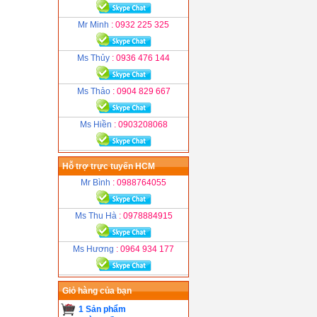
Mr Minh
: 0932 225 325
Ms Thủy
: 0936 476 144
Ms Thảo
: 0904 829 667
Ms Hiền
: 0903208068
Hỗ trợ trực tuyến HCM
Mr Bình
: 0988764055
Ms Thu Hà
: 0978884915
Ms Hương
: 0964 934 177
Giỏ hàng của bạn
1 Sản phẩm