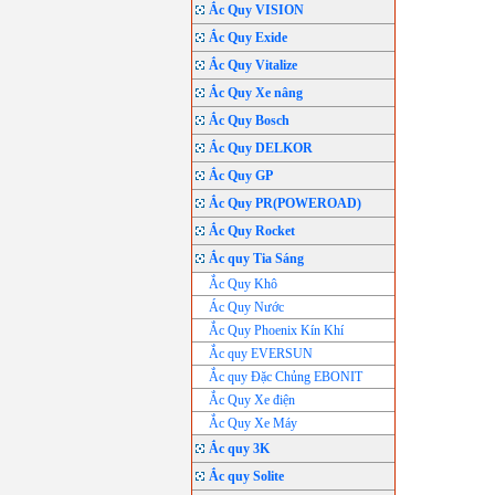
Ắc Quy VISION
Ắc Quy Exide
Ắc Quy Vitalize
Ắc Quy Xe nâng
Ắc Quy Bosch
Ắc Quy DELKOR
Ắc Quy GP
Ắc Quy PR(POWEROAD)
Ắc Quy Rocket
Ắc quy Tia Sáng
Ắc Quy Khô
Ác Quy Nước
Ắc Quy Phoenix Kín Khí
Ắc quy EVERSUN
Ắc quy Đặc Chủng EBONIT
Ắc Quy Xe điện
Ắc Quy Xe Máy
Ắc quy 3K
Ắc quy Solite