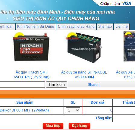
iêu thị điện máy Bình Minh - Điện máy của mọi nhà
SIÊU THỊ BÌNH ẮC QUY CHÍNH HÃNG
anh toán
Kinh Nghiệm Sử Dụng
Chính sách giao Hàng
Sitemap
Liên hệ
Ắc quy Hitachi SMF
Ắc quy xe nâng SHIN-KOBE
Ắc quy Xe Đi
65D31R/L(12V/70Ah)
VSDX400M
875( 8V
Share
|
Sản phẩm
SL
Đơn giá
Thành t
 Delkor DF60R MF( 12V/60Ah)
0
Tổng tiền
:
Mua tiếp
Đặt hàng