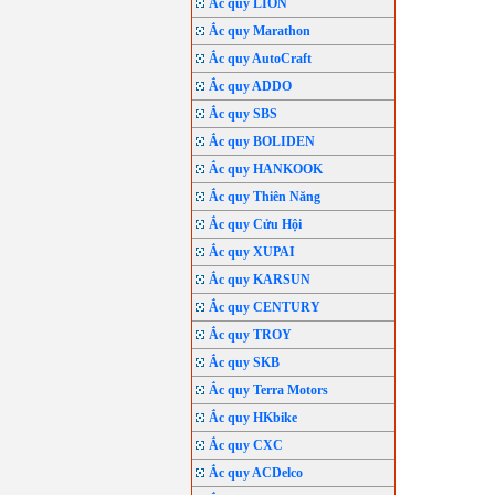
Ắc quy LION
Ắc quy Marathon
Ắc quy AutoCraft
Ắc quy ADDO
Ắc quy SBS
Ắc quy BOLIDEN
Ắc quy HANKOOK
Ắc quy Thiên Năng
Ắc quy Cửu Hội
Ắc quy XUPAI
Ắc quy KARSUN
Ắc quy CENTURY
Ắc quy TROY
Ắc quy SKB
Ắc quy Terra Motors
Ắc quy HKbike
Ắc quy CXC
Ắc quy ACDelco