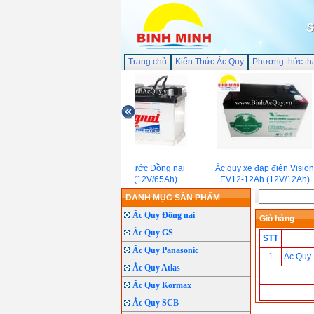
S
Trang chủ
Kiến Thức Ắc Quy
Phương thức th
Ắc quy nước Đồng nai
Ắc quy xe đạp điện Vision
DIN65 (12V/65Ah)
EV12-12Ah (12V/12Ah)
DANH MỤC SẢN PHẨM
Ắc Quy Đồng nai
Giỏ hàng
Ắc Quy GS
STT
Ắc Quy Panasonic
1
Ắc Quy
Ắc Quy Atlas
Ắc Quy Kormax
Ắc Quy SCB