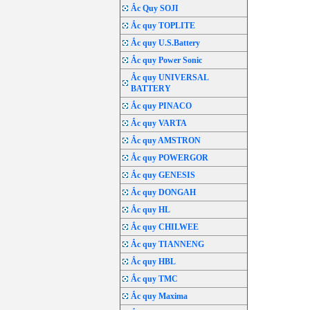
Ắc Quy SOJI
Ắc quy TOPLITE
Ắc quy U.S.Battery
Ắc quy Power Sonic
Ắc quy UNIVERSAL
BATTERY
Ắc quy PINACO
Ắc quy VARTA
Ắc quy AMSTRON
Ắc quy POWERGOR
Ắc quy GENESIS
Ắc quy DONGAH
Ắc quy HL
Ắc quy CHILWEE
Ắc quy TIANNENG
Ắc quy HBL
Ắc quy TMC
Ắc quy Maxima