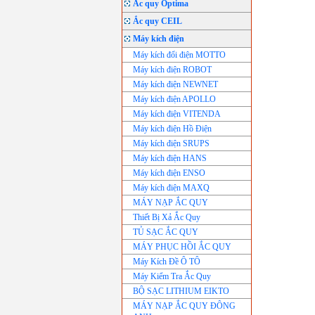
Ắc quy Optima
Ắc quy CEIL
Máy kích điện
Máy kích đổi điện MOTTO
Máy kích điện ROBOT
Máy kích điện NEWNET
Máy kích điện APOLLO
Máy kích điện VITENDA
Máy kích điện Hồ Điện
Máy kích điện SRUPS
Máy kích điện HANS
Máy kích điện ENSO
Máy kích điện MAXQ
MÁY NẠP ẮC QUY
Thiết Bị Xả Ắc Quy
TỦ SẠC ẮC QUY
MÁY PHỤC HỒI ẮC QUY
Máy Kích Đề Ô TÔ
Máy Kiểm Tra Ắc Quy
BỘ SẠC LITHIUM EIKTO
MÁY NẠP ẮC QUY ĐÔNG