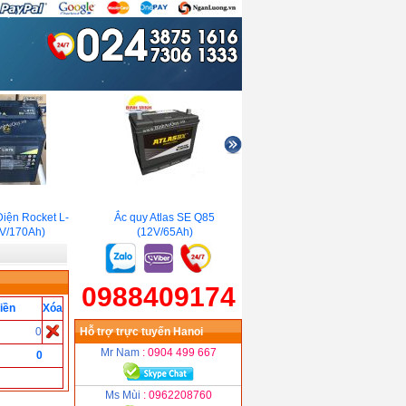
ện Rocket L-
Ắc quy Atlas SE Q85
Ắc quy Viễn Thông Aokly 6-
/170Ah)
(12V/65Ah)
GFM-90G(12V/90Ah)
0988409174
iền
Xóa
0
Hỗ trợ trực tuyến Hanoi
Mr Nam
: 0904 499 667
0
Ms Mùi
: 0962208760