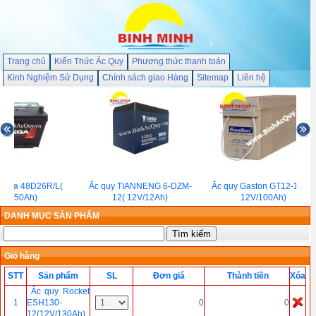
Trang chủ
Kiến Thức Ắc Quy
Phương thức thanh toán
Kinh Nghiệm Sử Dụng
Chính sách giao Hàng
Sitemap
Liên hệ
 Vega 48D26R/L(
Ắc quy TIANNENG 6-DZM-
Ắc quy Gaston GT12-100F(
2V/50Ah)
12( 12V/12Ah)
12V/100Ah)
DANH MỤC SẢN PHẨM
Giỏ hàng
STT
Sản phẩm
SL
Đơn giá
Thành tiền
Xóa
Ắc quy Rocket
1
ESH130-
0
0
12(12V/130Ah)