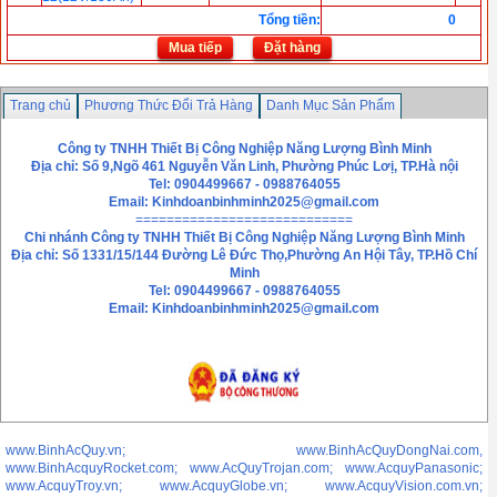
Tổng tiền
:
0
Mua tiếp
Đặt hàng
Trang chủ
Phương Thức Đổi Trả Hàng
Danh Mục Sản Phẩm
Chính sách bảo mật thông tin
Liên hệ
Công ty TNHH Thiết Bị Công Nghiệp Năng Lượng Bình Minh
Địa chỉ: Số 9,Ngõ 461 Nguyễn Văn Linh, Phường Phúc Lơị, TP.Hà nội
Tel: 0904499667 - 0988764055
Email:
Kinhdoanbinhminh2025@gmail.com
============================
Chi nhánh
Công ty TNHH Thiết Bị Công Nghiệp Năng Lượng Bình Minh
Địa chỉ: Số 1331/15/144 Đường Lê Đức Thọ,Phường An Hội Tây, TP.Hồ Chí
Minh
Tel: 0904499667 - 0988764055
Email: Kinhdoanbinhminh2025@gmail.com
www.BinhAcQuy.vn; www.BinhAcQuyDongNai.com,
www.BinhAcquyRocket.com; www.AcQuyTrojan.com; www.AcquyPanasonic;
www.AcquyTroy.vn; www.AcquyGlobe.vn; www.AcquyVision.com.vn;