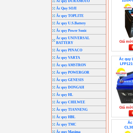
220A-
Ắc quy DURAMOTO
Ắc Quy SOJI
Ắc quy TOPLITE
Ắc quy U.S.Battery
Ắc quy Power Sonic
Ắc quy UNIVERSAL
Giá mới:
BATTERY
Ắc quy PINACO
Ắc quy VARTA
Ắc quy L
LFP121
Ắc quy AMSTRON
Ắc quy POWERGOR
Ắc quy GENESIS
Ắc quy DONGAH
Ắc quy HL
Ắc quy CHILWEE
Giá mới:
Ắc quy TIANNENG
Ắc quy HBL
Ắc 
Ắc quy TMC
CL30
Ắc quy Maxima