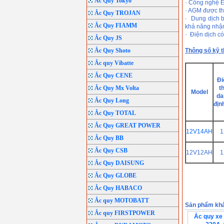
Ắc Quy Tokyo
· Công nghệ E
· AGM được thi
Ắc Quy TROJAN
· Dung dịch b
Ắc Quy FIAMM
khả năng nhậ
· Điện dịch có
Ắc Quy JS
Ắc Quy Shoto
Thông số kỹ t
Ắc quy Vibatte
Ắc Quy CENE
Đi
Ắc Quy Mx Volta
t
Model
da
Ắc Quy Long
địn
Ắc Quy TOTAL
Ắc Quy GREAT POWER
12V14AH
1
Ắc Quy BB
Ắc Quy CSB
12V12AH
1
Ắc Quy DAISUNG
Ắc Quy GLOBE
Ắc Quy HABACO
Ắc quy MOTOBATT
Sản phẩm kh
Ắc quy FIRSTPOWER
Ắc quy xe 