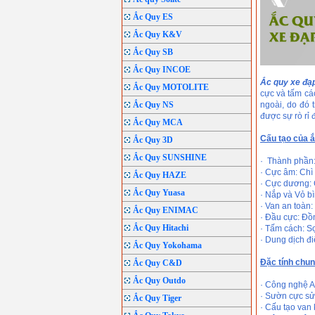
Ắc Quy ES
Ắc Quy K&V
Ắc Quy SB
Ắc Quy INCOE
Ắc quy xe đạ
Ắc Quy MOTOLITE
cực và tấm các
Ắc Quy NS
ngoài, do đó 
được sự rò rỉ đ
Ắc Quy MCA
Cấu tạo của ắ
Ắc Quy 3D
Ắc Quy SUNSHINE
· Thành phần:
· Cực âm: Chì
Ắc Quy HAZE
· Cực dương: C
Ắc Quy Yuasa
· Nắp và Vỏ b
· Van an toàn:
Ắc Quy ENIMAC
· Đầu cực: Đồ
Ắc Quy Hitachi
· Tấm cách: Sợ
· Dung dịch đi
Ắc Quy Yokohama
Đặc tính chun
Ắc Quy C&D
Ắc Quy Outdo
· Công nghệ A
· Sườn cực sử 
Ắc Quy Tiger
· Cấu tạo van 