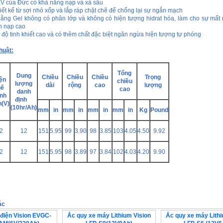
V của Đức có khả năng nạp và xả sâu
ết kế từ sợi nhỏ xốp và lắp ráp chặt chẽ để chống lại sự ngắn mạch
ằng Gel không có phân lớp và không có hiện tượng hidrat hóa, làm cho sự mất
n nạp cao
 độ tinh khiết cao và có thêm chất đặc biệt ngăn ngừa hiện tượng tự phóng
huật:
Tổng
Dung
Chiều
Chiều
Chiều
Trọng
ện
chiều
lượng
dài
rộng
cao
lượng
hế
cao
danh
nh
định
h(V)
(10hr/Ah)
mm
in
mm
in
mm
in
mm
in
Kg
Pound
2
12
151
5.95
99
3.90
98
3.85
103
4.05
4.50
9.92
2
12
151
5.95
98
3.89
97
3.84
102
4.03
4.20
9.90
ác
điện Vision EVGC-
Ắc quy xe máy Lithium Vision
Ắc quy xe máy Lithi