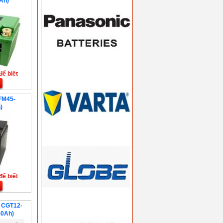
Ah)
để biết
FM45-
)
để biết
N CGT12-
50Ah)