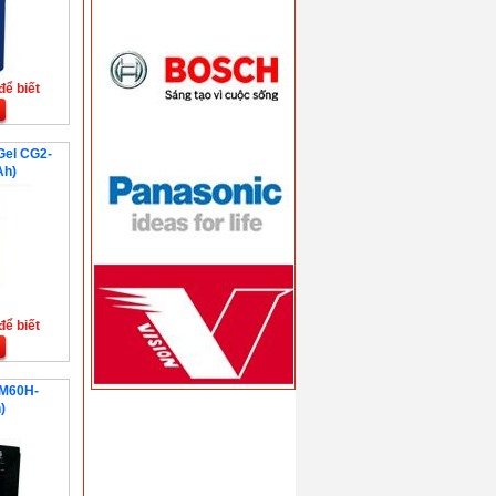
để biết
Gel CG2-
Ah)
để biết
FM60H-
)