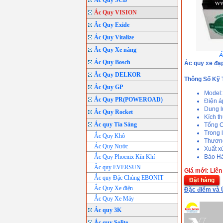
Ắc Quy SCB
Ắc Quy VISION
Ắc Quy Exide
Ắc Quy Vitalize
Ắc Quy Xe nâng
Ả
Ắc Quy Bosch
Ắc quy xe đạ
Ắc Quy DELKOR
Thông Số Kỹ 
Ắc Quy GP
Model
Ắc Quy PR(POWEROAD)
Điện á
Dung l
Ắc Quy Rocket
Kích t
Ắc quy Tia Sáng
Tổng 
Trong 
Ắc Quy Khô
Thương
Ác Quy Nước
Xuất x
Ắc Quy Phoenix Kín Khí
Bảo Hà
Ắc quy EVERSUN
Giá mới: Liên
Ắc quy Đặc Chủng EBONIT
Đặt hàng
Ắc Quy Xe điện
Đặc điểm và 
Ắc Quy Xe Máy
Ắc quy 3K
Ắc quy Solite