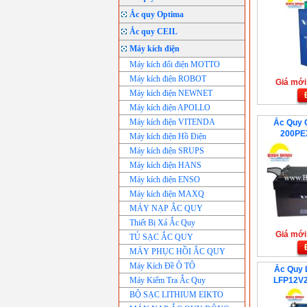
Ắc quy Optima
Ắc quy CEIL
Máy kích điện
Máy kích đổi điện MOTTO
Máy kích điện ROBOT
Giá mới:
Máy kích điện NEWNET
Máy kích điện APOLLO
Máy kích điện VITENDA
Ắc Quy G
200PE
Máy kích điện Hồ Điện
Máy kích điện SRUPS
Máy kích điện HANS
Máy kích điện ENSO
Máy kích điện MAXQ
MÁY NẠP ẮC QUY
Thiết Bị Xả Ắc Quy
Giá mới:
TỦ SẠC ẮC QUY
MÁY PHỤC HỒI ẮC QUY
Máy Kích Đề Ô TÔ
Ắc Quy L
Máy Kiểm Tra Ắc Quy
LFP12V2
BỘ SẠC LITHIUM EIKTO