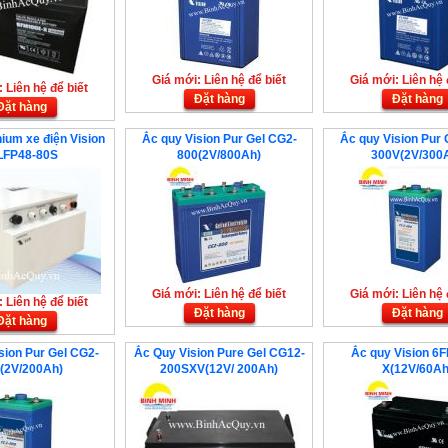
Giá mới: Liên hệ để biết
Giá mới: Liên hệ 
 Liên hệ để biết
Đặt hàng
Đặt hàng
Đặt hàng
hium xe điện Vision
Ắc quy Vision Pur Gel CG2-
Ắc quy Vision Pur 
LFP48-80S
800(2V/800Ah)
300V(2V/300
Giá mới: Liên hệ để biết
Giá mới: Liên hệ 
 Liên hệ để biết
Đặt hàng
Đặt hàng
Đặt hàng
sion Pur Gel CG2-
Ắc Quy Vision Pure Gel CG12-
Ắc quy Vision 6
(2V/200Ah)
200SXV(12V/ 200Ah)
X(12V/60Ah