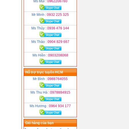
Ms Mùi
: 0962208760
Mr Minh
: 0932 225 325
Ms Thủy
: 0936 476 144
Ms Thảo
: 0904 829 667
Ms Hiền
: 0903208068
Hỗ trợ trực tuyến HCM
Mr Bình
: 0988764055
Ms Thu Hà
: 0978884915
Ms Hương
: 0964 934 177
Giỏ hàng của bạn