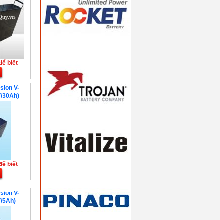
để biết
sion V-
/30Ah)
để biết
sion V-
/5Ah)