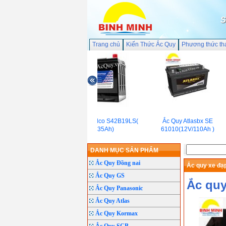
S
Trang chủ
Kiến Thức Ắc Quy
Phương thức th
Ắc quy ACDelco S42B19LS(
Ắc Quy Atlasbx SE
12V-35Ah)
61010(12V/110Ah )
DANH MỤC SẢN PHẨM
Ắc Quy Đồng nai
Ắc quy xe đạ
Ắc Quy GS
Ắc quy
Ắc Quy Panasonic
Ắc Quy Atlas
Ắc Quy Kormax