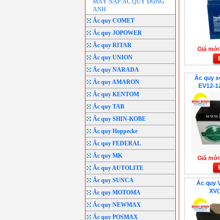
MÁY NẠP ẮC QUY ĐÔNG
ANH
Ắc quy COMET
Ắc quy JOPOWER
Ắc quy RITAR
Giá mới:
Ắc quy UNION
Ắc quy NARADA
Ắc quy x
Ắc quy AMARON
EV12-1
Ắc quy KENTOM
Ắc quy TAB
Ắc quy SHIN-KOBE
Ắc quy Hoppecke
Ắc quy FEDERAL
Ắc quy MK
Giá mới:
Ắc quy AUTOLITE
Ắc quy SUNCA
Ắc quy 
XV(
Ắc quy MOTOMA
Ắc quy NEWMAX
Ắc quy POSMAX