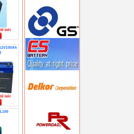
để biết
P12V100Ah
)
để biết
CL100
)