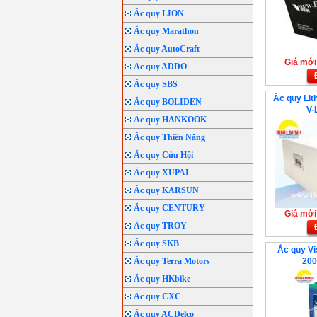
Ắc quy LION
Ắc quy Marathon
Ắc quy AutoCraft
Giá mới:
Ắc quy ADDO
Ắc quy SBS
Ắc quy Lit
Ắc quy BOLIDEN
V-
Ắc quy HANKOOK
Ắc quy Thiên Năng
Ắc quy Cửu Hội
Ắc quy XUPAI
Ắc quy KARSUN
Ắc quy CENTURY
Giá mới:
Ắc quy TROY
Ắc quy SKB
Ắc quy Vi
Ắc quy Terra Motors
200
Ắc quy HKbike
Ắc quy CXC
Ắc quy ACDelco