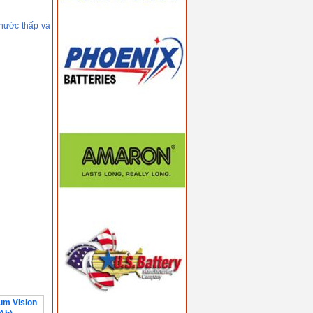
 nước thấp và
um Vision