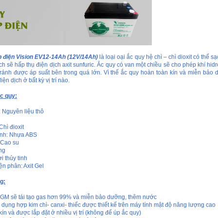
p điện Vision EV12-14Ah (12V/14Ah)
là loại oại ắc quy hệ chì – chì dioxit có thể s
h sẽ hấp thụ điện dịch axit sunfuric. Ắc quy có van một chiều sẽ cho phép khí hidro
tránh được áp suất bên trong quá lớn. Vì thế ắc quy hoàn toàn kín và miễn bảo
iện dịch ở bất kỳ vị trí nào.
c quy:
 Nguyên liệu thô
hì đioxit
ình: Nhựa ABS
 Cao su
ng
i thủy tinh
ện phân: Axit Gel
g:
GM sẽ tái tạo gas hơn 99% và miễn bảo dưỡng, thêm nước
dụng hợp kim chì- canxi- thiếc được thiết kế trên máy tính mật độ năng lượng cao
kín và được lắp đặt ở nhiều vị trí (không để úp ắc quy)