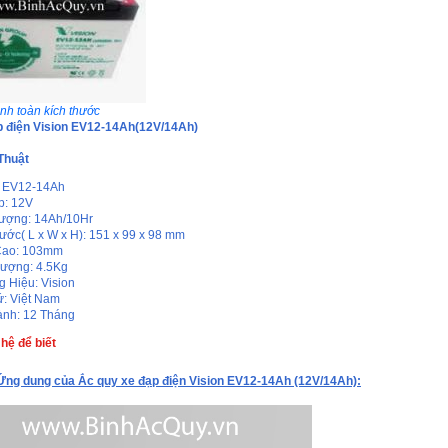
nh toàn kích thước
p điện Vision EV12-14Ah(12V/14Ah)
Thuật
: EV12-14Ah
p: 12V
ượng: 14Ah/10Hr
hước( L x W x H): 151 x 99 x 98 mm
Cao: 103mm
lượng: 4.5Kg
 Hiệu: Vision
ứ: Việt Nam
nh: 12 Tháng
 hệ để biết
Ứng dung của Ắc quy xe đạp điện Vision EV12-14Ah (12V/14Ah):