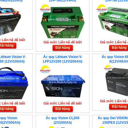
AM(6V/220Ah)
LFP-S9(12V9Ah)
LFP-S6 (12V6
 Liên hệ để biết
Giá mới: Liên hệ để biết
Giá mới: Liên hệ 
Đặt hàng
Đặt hàng
Đặt hàng
ithium Vision V-
Ắc quy Lithium Vision V-
Ắc quy Vision 6
00 (12V/100Ah)
LFP12V200 (12V/200Ah)
X(12V/45Ah
Giá mới: Liên hệ 
 Liên hệ để biết
Giá mới: Liên hệ để biết
Đặt hàng
Đặt hàng
Đặt hàng
quy Vision
Ắc quy Vision CL200
Ắc quy Gel VISIO
0(2V/300Ah)
(2V/200Ah)
150PEX (12V/1