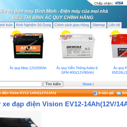
iêu thị điện máy Bình Minh - Điện máy của mọi nhà
SIÊU THỊ BÌNH ẮC QUY CHÍNH HÃNG
anh toán
Kinh Nghiệm Sử Dụng
Chính sách giao Hàng
Sitemap
Liên hệ
Ắc quy Atlas 12V/200Ah
Ắc quy Viễn Thông Aokly 6-
Ắc quy Pan
GFM-90G(12V/90Ah)
65D26L(12
Share
|
p điện Vision EV12-14Ah(12V/14Ah)
In báo giá
Gửi
 xe đạp điện Vision EV12-14Ah(12V/14