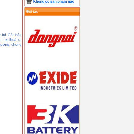
Không có sản phẩm nào
Đối tác
ạc lại. Các bản
, oxi thoát ra
 dưỡng, chống