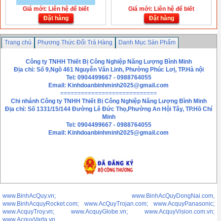
Giá mới: Liên hệ để biết
Giá mới: Liên hệ để biết
Đặt hàng
Đặt hàng
Trang chủ
Phương Thức Đổi Trả Hàng
Danh Mục Sản Phẩm
Chính sách bảo mật thông tin
Liên hệ
Công ty TNHH Thiết Bị Công Nghiệp Năng Lượng Bình Minh
Địa chỉ: Số 9,Ngõ 461 Nguyễn Văn Linh, Phường Phúc Lơị, TP.Hà nội
Tel: 0904499667 - 0988764055
Email:
Kinhdoanbinhminh2025@gmail.com
============================
Chi nhánh
Công ty TNHH Thiết Bị Công Nghiệp Năng Lượng Bình Minh
Địa chỉ: Số 1331/15/144 Đường Lê Đức Thọ,Phường An Hội Tây, TP.Hồ Chí
Minh
Tel: 0904499667 - 0988764055
Email: Kinhdoanbinhminh2025@gmail.com
www.BinhAcQuy.vn; www.BinhAcQuyDongNai.com,
www.BinhAcquyRocket.com; www.AcQuyTrojan.com; www.AcquyPanasonic;
www.AcquyTroy.vn; www.AcquyGlobe.vn; www.AcquyVision.com.vn;
www.AcquyVarta.vn