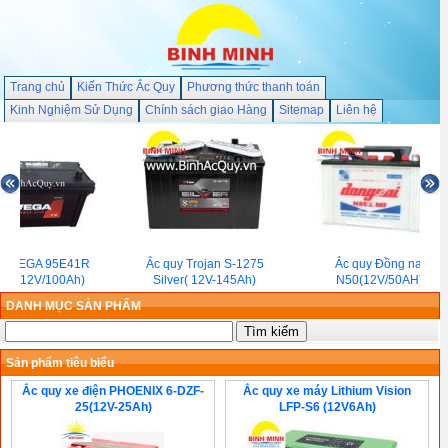
Trang chủ
Kiến Thức Ắc Quy
Phương thức thanh toán
Kinh Nghiệm Sử Dụng
Chính sách giao Hàng
Sitemap
Liên hệ
y VEGA 95E41R
Ắc quy Trojan S-1275
Ắc quy Đồng nai
0)( 12V/100Ah)
Silver( 12V-145Ah)
N50(12V/50AH)
DANH MỤC SẢN PHẨM
Sản phẩm tiêu biểu
Ắc quy xe điện PHOENIX 6-DZF-
Ắc quy xe máy Lithium Vision
25(12V-25Ah)
LFP-S6 (12V6Ah)