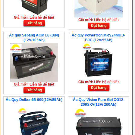
Giá mới: Liên hệ để biết
Giá mới: Liên hệ để biết
Đặt hàng
Đặt hàng
Ắc quy Sebang AGM L6 (DIN)
Ắc quy Powertron MRV24MHD-
(12V/105Ah)
BJC (12V/95Ah)
Giá mới: Liên hệ để biết
Giá mới: Liên hệ để biết
Đặt hàng
Đặt hàng
Ắc Quy Delkor 65-900(12V/85Ah)
Ắc Quy Vision Pure Gel CG12-
200SXV(12V/ 200Ah)